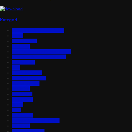
Kategori
Aluminium Composite Panel
Asbes
Atap Bitumen
Atap PVC
Atap Transparan Polycarbonate
Atap Zincalume – Galvalume
Bata Ringan
Baut
Expanded Metal
Floordeck Bondek
Genteng Metal
Insulation
Kawat Silet
Pagar BRC
Partisi
Pintu
Plafon PVC
Rangka Atap Baja Ringan
Tangki Air
Turbine Ventilator