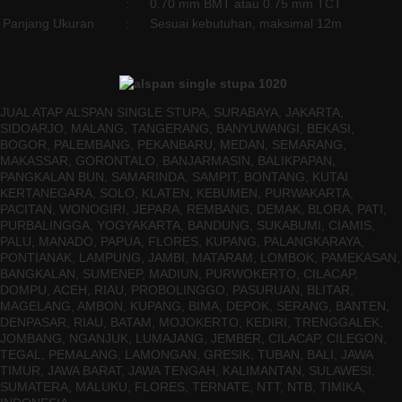
:
0.70 mm BMT atau 0.75 mm TCT
Panjang Ukuran
:
Sesuai kebutuhan, maksimal 12m
JUAL ATAP ALSPAN SINGLE STUPA, SURABAYA, JAKARTA,
SIDOARJO, MALANG, TANGERANG, BANYUWANGI, BEKASI,
BOGOR, PALEMBANG, PEKANBARU, MEDAN, SEMARANG,
MAKASSAR, GORONTALO, BANJARMASIN, BALIKPAPAN,
PANGKALAN BUN, SAMARINDA, SAMPIT, BONTANG, KUTAI
KERTANEGARA, SOLO, KLATEN, KEBUMEN, PURWAKARTA,
PACITAN, WONOGIRI, JEPARA, REMBANG, DEMAK, BLORA, PATI,
PURBALINGGA, YOGYAKARTA, BANDUNG, SUKABUMI, CIAMIS,
PALU, MANADO, PAPUA, FLORES, KUPANG, PALANGKARAYA,
PONTIANAK, LAMPUNG, JAMBI, MATARAM, LOMBOK, PAMEKASAN,
BANGKALAN, SUMENEP, MADIUN, PURWOKERTO, CILACAP,
DOMPU, ACEH, RIAU, PROBOLINGGO, PASURUAN, BLITAR,
MAGELANG, AMBON, KUPANG, BIMA, DEPOK, SERANG, BANTEN,
DENPASAR, RIAU, BATAM, MOJOKERTO, KEDIRI, TRENGGALEK,
JOMBANG, NGANJUK, LUMAJANG, JEMBER, CILACAP, CILEGON,
TEGAL, PEMALANG, LAMONGAN, GRESIK, TUBAN, BALI, JAWA
TIMUR, JAWA BARAT, JAWA TENGAH, KALIMANTAN, SULAWESI,
SUMATERA, MALUKU, FLORES, TERNATE, NTT, NTB, TIMIKA,