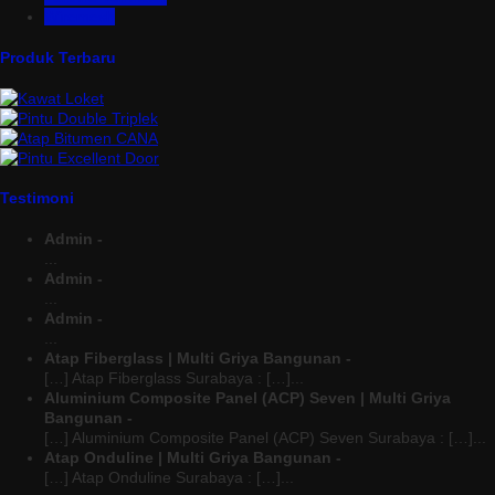
Wiremesh
Produk Terbaru
Testimoni
Admin -
...
Admin -
...
Admin -
...
Atap Fiberglass | Multi Griya Bangunan -
[…] Atap Fiberglass Surabaya : […]...
Aluminium Composite Panel (ACP) Seven | Multi Griya
Bangunan -
[…] Aluminium Composite Panel (ACP) Seven Surabaya : […]...
Atap Onduline | Multi Griya Bangunan -
[…] Atap Onduline Surabaya : […]...