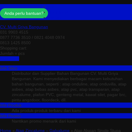
Profil
Testimonial
Anda perlu bantuan?
Kontak
CV. Multi Griya Bangunan
031 9903 4515
0877 7736 3510 / 0821 4048 0974
0813 1425 8500
Shopping cart:
Jumlah =
pcs
Keranjang
Info Situs
Distributor dan Supplier Bahan Bangunan CV. Multi Griya
Bangunan. Kami menyediakan berbagai macam kebutuhan
bahan bangunan, seperti : atap onduline, atap onduvilla, atap
asbes, atap bebas asbes, atap pvc, atap transparan, atap
zincalume, plafon PVC, genteng metal, kawat silet, pagar brc,
pintu angzdoor, floordeck, dll.
Info Produk
Ada produk-produk terbaru dari kami
Info Promo
Nantikan promo menarik dari kami
Home
»
Atap Zincalume – Galvalume
» Atap Alspan Single Stupa