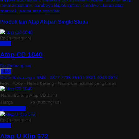
metal zincalume
,
surabaya kliplok optima
,
trimdek
,
ukuran atap
spandek
,
warna atap spandek
Produk lain Atap Alspan Single Stupa
Rp (hubungi cs)
Detail
Atap CD 1040
Rp (hubungi cs)
Beli
Order Sekarang »
SMS : 0877 7736 3510 / 0821 4048 0974
ketik : Kode - Nama barang - Nama dan alamat pengiriman
Nama Barang
Atap CD 1040
Harga
Rp (hubungi cs)
Lihat Detail »
Rp (hubungi cs)
Detail
Atap U Klip 672