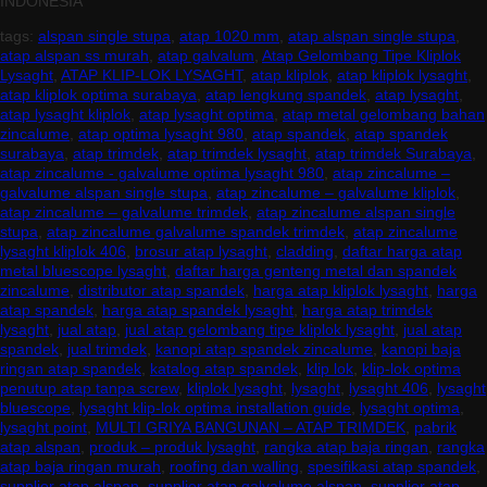
INDONESIA
tags:
alspan single stupa
,
atap 1020 mm
,
atap alspan single stupa
,
atap alspan ss murah
,
atap galvalum
,
Atap Gelombang Tipe Kliplok
Lysaght
,
ATAP KLIP-LOK LYSAGHT
,
atap kliplok
,
atap kliplok lysaght
,
atap kliplok optima surabaya
,
atap lengkung spandek
,
atap lysaght
,
atap lysaght kliplok
,
atap lysaght optima
,
atap metal gelombang bahan
zincalume
,
atap optima lysaght 980
,
atap spandek
,
atap spandek
surabaya
,
atap trimdek
,
atap trimdek lysaght
,
atap trimdek Surabaya
,
atap zincalume - galvalume optima lysaght 980
,
atap zincalume –
galvalume alspan single stupa
,
atap zincalume – galvalume kliplok
,
atap zincalume – galvalume trimdek
,
atap zincalume alspan single
stupa
,
atap zincalume galvalume spandek trimdek
,
atap zincalume
lysaght kliplok 406
,
brosur atap lysaght
,
cladding
,
daftar harga atap
metal bluescope lysaght
,
daftar harga genteng metal dan spandek
zincalume
,
distributor atap spandek
,
harga atap kliplok lysaght
,
harga
atap spandek
,
harga atap spandek lysaght
,
harga atap trimdek
lysaght
,
jual atap
,
jual atap gelombang tipe kliplok lysaght
,
jual atap
spandek
,
jual trimdek
,
kanopi atap spandek zincalume
,
kanopi baja
ringan atap spandek
,
katalog atap spandek
,
klip lok
,
klip-lok optima
penutup atap tanpa screw
,
kliplok lysaght
,
lysaght
,
lysaght 406
,
lysaght
bluescope
,
lysaght klip-lok optima installation guide
,
lysaght optima
,
lysaght point
,
MULTI GRIYA BANGUNAN – ATAP TRIMDEK
,
pabrik
atap alspan
,
produk – produk lysaght
,
rangka atap baja ringan
,
rangka
atap baja ringan murah
,
roofing dan walling
,
spesifikasi atap spandek
,
supplier atap alspan
,
supplier atap galvalume alspan
,
supplier atap