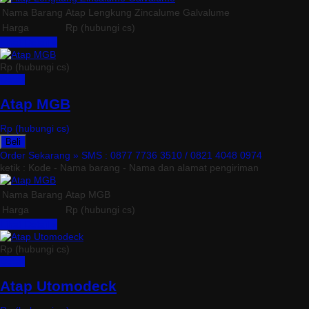
Nama Barang
Atap Lengkung Zincalume Galvalume
Harga
Rp (hubungi cs)
Lihat Detail »
Rp (hubungi cs)
Detail
Atap MGB
Rp (hubungi cs)
Beli
Order Sekarang »
SMS : 0877 7736 3510 / 0821 4048 0974
ketik : Kode - Nama barang - Nama dan alamat pengiriman
Nama Barang
Atap MGB
Harga
Rp (hubungi cs)
Lihat Detail »
Rp (hubungi cs)
Detail
Atap Utomodeck