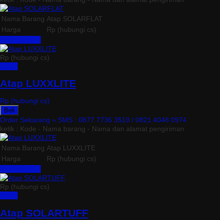
Nama Barang
Atap SOLARFLAT
Harga
Rp (hubungi cs)
Lihat Detail »
Rp (hubungi cs)
Detail
Atap LUXXLITE
Rp (hubungi cs)
Beli
Order Sekarang »
SMS : 0877 7736 3510 / 0821 4048 0974
ketik : Kode - Nama barang - Nama dan alamat pengiriman
Nama Barang
Atap LUXXLITE
Harga
Rp (hubungi cs)
Lihat Detail »
Rp (hubungi cs)
Detail
Atap SOLARTUFF