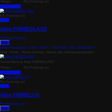
Harga
Rp (hubungi cs)
Lihat Detail »
Rp (hubungi cs)
Detail
Atap FIBREGLASS
Rp (hubungi cs)
Beli
Order Sekarang »
SMS : 0877 7736 3510 / 0821 4048 0974
ketik : Kode - Nama barang - Nama dan alamat pengiriman
Nama Barang
Atap FIBREGLASS
Harga
Rp (hubungi cs)
Lihat Detail »
Rp (hubungi cs)
Detail
Atap FIBRELUX
Rp (hubungi cs)
Beli