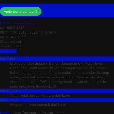
Profil
Testimonial
Anda perlu bantuan?
Kontak
CV. Multi Griya Bangunan
031 9903 4515
0877 7736 3510 / 0821 4048 0974
0813 1425 8500
Shopping cart:
Jumlah =
pcs
Keranjang
Info Situs
Distributor dan Supplier Bahan Bangunan CV. Multi Griya
Bangunan. Kami menyediakan berbagai macam kebutuhan
bahan bangunan, seperti : atap onduline, atap onduvilla, atap
asbes, atap bebas asbes, atap pvc, atap transparan, atap
zincalume, plafon PVC, genteng metal, kawat silet, pagar brc,
pintu angzdoor, floordeck, dll.
Info Produk
Ada produk-produk terbaru dari kami
Info Promo
Nantikan promo menarik dari kami
Home
» Atap Transparan Polycarbonate