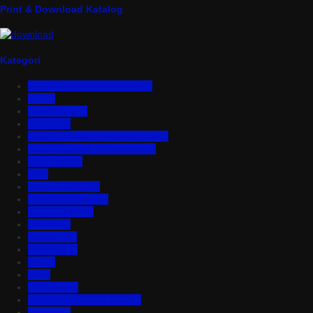
Print & Download Katalog
Kategori
Aluminium Composite Panel
Asbes
Atap Bitumen
Atap PVC
Atap Transparan Polycarbonate
Atap Zincalume – Galvalume
Bata Ringan
Baut
Expanded Metal
Floordeck Bondek
Genteng Metal
Insulation
Kawat Silet
Pagar BRC
Partisi
Pintu
Plafon PVC
Rangka Atap Baja Ringan
Tangki Air