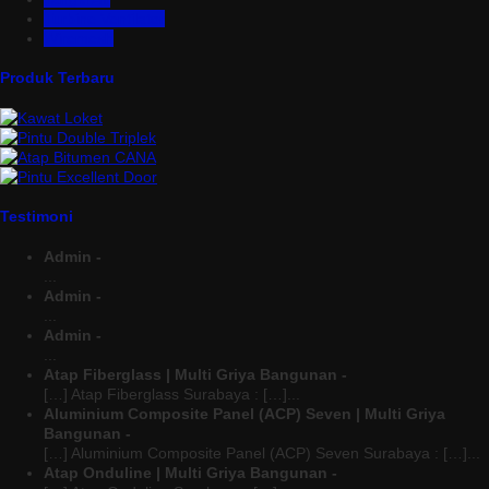
Turbine Ventilator
Wiremesh
Produk Terbaru
Testimoni
Admin -
...
Admin -
...
Admin -
...
Atap Fiberglass | Multi Griya Bangunan -
[…] Atap Fiberglass Surabaya : […]...
Aluminium Composite Panel (ACP) Seven | Multi Griya
Bangunan -
[…] Aluminium Composite Panel (ACP) Seven Surabaya : […]...
Atap Onduline | Multi Griya Bangunan -