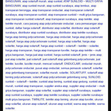
BANGUNAN
,
atap solartuff murah
,
atap sunloid
,
ATAP SUNLOID – MULTI GRIYA
BANGUNAN
,
atap sunloid murah
,
atap sunloid surabaya
,
atap tembus
,
atap
transparan berongga
,
atap transparan onduclair
,
atap transparan solartuff
surabaya
,
atap transparan sunloid
,
atap transparan sunloid – multi griya bangunan
,
atap transparan sunloid solartuff
,
atap transparan surabaya
,
atap twinlite
,
atap
twinlite murah
,
cara pasang atap polycarbonate onduclair
,
cara pemasangan atap
sunloid
,
daftar harga solartuff
,
distributor atap solarflat
,
distributor atap solartuff
surabaya
,
distributor atap sunloid surabaya
,
distributor atap twinlite surabaya
,
harga atap bening polycarbonate
,
harga atap onduclair
,
harga atap polycarbonate
solartuff
,
harga atap polycarbonate sunloid
,
harga atap solarflat
,
harga atap
solarlite
,
harga atap solartuff
,
harga atap sunloid – solartuff – twinlite – solarlite
,
harga atap transparan
,
harga atap transparan luxxlite
,
harga atap twinlite – multi
griya bangunan
,
harga jual atap sunloid
,
harga sunloid solartuff
,
jenis – jenis atap
,
jual atap solarlite
,
jual solartuff
,
jual solartuff atap gelombang polycarbonate
,
jual
twinlite
,
luxxlite
,
luxxlite murah
,
mencari solartuff
,
ONDUCLAIR
,
onduclair murah
,
polycarbonate onduclair
,
pusat atap onduclair
,
semua pemasok solartuff
,
solarflat
atap gelombang transparan
,
solarflat murah
,
solarlite
,
SOLARTUFF
,
solartuff atap
bening polycarbonate
,
solartuff atap polycarbonate gelombang seng
,
SUNLOID
,
sunloid – solartuff – twinlite
,
sunloid atap bening
,
sunloid atap gedung
,
sunloid atap
murah
,
sunloid atap transparan
,
supplier aneka atap
,
supplier atap onduclair – multi
griya bangunan
,
supplier atap solarflat
,
supplier atap solartuff surabaya
,
supplier
atap sunloid surabaya
,
supplier atap twinlite surabaya
,
supplier solarlite surabaya-
multi griya bangunan
,
TWINLITE
,
twinlite atap bening
,
ukuran atap luxxlite
,
ukuran
atap solarflat
,
ukuran atap solartuff
,
ukuran atap sunloid
,
warna atap twinlite
,
warna
solarlite