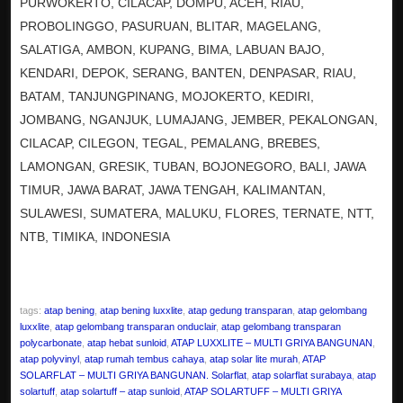
PURWOKERTO, CILACAP, DOMPU, ACEH, RIAU,
PROBOLINGGO, PASURUAN, BLITAR, MAGELANG,
SALATIGA, AMBON, KUPANG, BIMA, LABUAN BAJO,
KENDARI, DEPOK, SERANG, BANTEN, DENPASAR, RIAU,
BATAM, TANJUNGPINANG, MOJOKERTO, KEDIRI,
JOMBANG, NGANJUK, LUMAJANG, JEMBER, PEKALONGAN,
CILACAP, CILEGON, TEGAL, PEMALANG, BREBES,
LAMONGAN, GRESIK, TUBAN, BOJONEGORO, BALI, JAWA
TIMUR, JAWA BARAT, JAWA TENGAH, KALIMANTAN,
SULAWESI, SUMATERA, MALUKU, FLORES, TERNATE, NTT,
NTB, TIMIKA, INDONESIA
tags:
atap bening
,
atap bening luxxlite
,
atap gedung transparan
,
atap gelombang
luxxlite
,
atap gelombang transparan onduclair
,
atap gelombang transparan
polycarbonate
,
atap hebat sunloid
,
ATAP LUXXLITE – MULTI GRIYA BANGUNAN
,
atap polyvinyl
,
atap rumah tembus cahaya
,
atap solar lite murah
,
ATAP
SOLARFLAT – MULTI GRIYA BANGUNAN. Solarflat
,
atap solarflat surabaya
,
atap
solartuff
,
atap solartuff – atap sunloid
,
ATAP SOLARTUFF – MULTI GRIYA