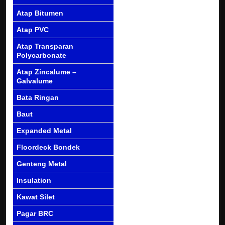
Atap Bitumen
Atap PVC
Atap Transparan
Polycarbonate
Atap Zincalume –
Galvalume
Bata Ringan
Baut
Expanded Metal
Floordeck Bondek
Genteng Metal
Insulation
Kawat Silet
Pagar BRC