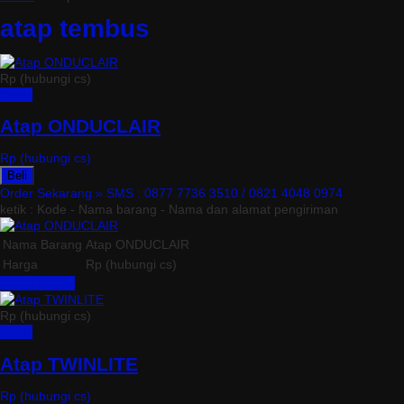
atap tembus
Rp (hubungi cs)
Detail
Atap ONDUCLAIR
Rp (hubungi cs)
Beli
Order Sekarang »
SMS : 0877 7736 3510 / 0821 4048 0974
ketik : Kode - Nama barang - Nama dan alamat pengiriman
Nama Barang
Atap ONDUCLAIR
Harga
Rp (hubungi cs)
Lihat Detail »
Rp (hubungi cs)
Detail
Atap TWINLITE
Rp (hubungi cs)