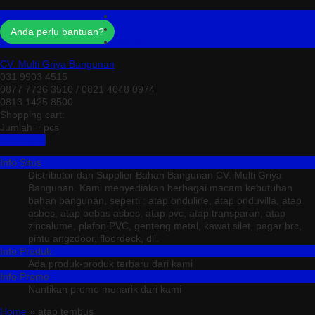
Profil
Testimonial
Anda perlu bantuan?
Kontak
CV. Multi Griya Bangunan
031 9903 4515
0877 7736 3510 / 0821 4048 0974
0813 1425 8500
Shopping cart:
Jumlah =
pcs
Keranjang
Info Situs
Distributor dan Supplier Bahan Bangunan CV. Multi Griya
Bangunan. Kami menyediakan berbagai macam kebutuhan
bahan bangunan, seperti : atap onduline, atap onduvilla, atap
asbes, atap bebas asbes, atap pvc, atap transparan, atap
zincalume, plafon PVC, genteng metal, kawat silet, pagar brc,
pintu angzdoor, floordeck, dll.
Info Produk
Ada produk-produk terbaru dari kami
Info Promo
Nantikan promo menarik dari kami
Home
» atap tembus