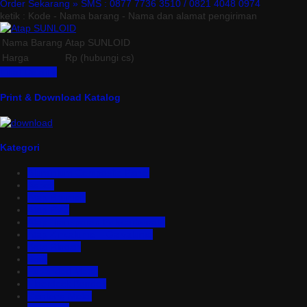
Order Sekarang »
SMS : 0877 7736 3510 / 0821 4048 0974
ketik : Kode - Nama barang - Nama dan alamat pengiriman
Nama Barang
Atap SUNLOID
Harga
Rp (hubungi cs)
Lihat Detail »
Print & Download Katalog
Kategori
Aluminium Composite Panel
Asbes
Atap Bitumen
Atap PVC
Atap Transparan Polycarbonate
Atap Zincalume – Galvalume
Bata Ringan
Baut
Expanded Metal
Floordeck Bondek
Genteng Metal