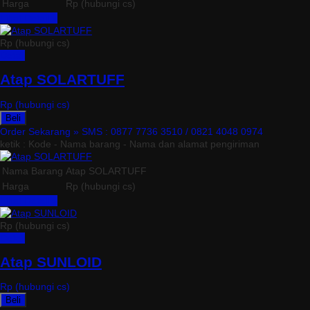
Harga
Rp (hubungi cs)
Lihat Detail »
Rp (hubungi cs)
Detail
Atap SOLARTUFF
Rp (hubungi cs)
Beli
Order Sekarang »
SMS : 0877 7736 3510 / 0821 4048 0974
ketik : Kode - Nama barang - Nama dan alamat pengiriman
Nama Barang
Atap SOLARTUFF
Harga
Rp (hubungi cs)
Lihat Detail »
Rp (hubungi cs)
Detail
Atap SUNLOID
Rp (hubungi cs)
Beli