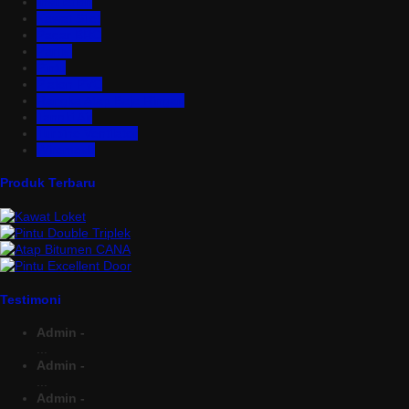
Insulation
Kawat Silet
Pagar BRC
Partisi
Pintu
Plafon PVC
Rangka Atap Baja Ringan
Tangki Air
Turbine Ventilator
Wiremesh
Produk Terbaru
Testimoni
Admin -
...
Admin -
...
Admin -