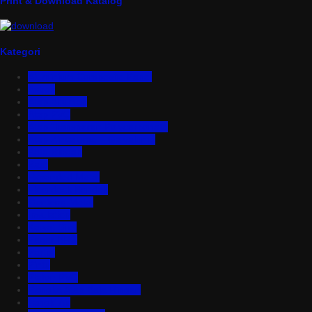
Print & Download Katalog
Kategori
Aluminium Composite Panel
Asbes
Atap Bitumen
Atap PVC
Atap Transparan Polycarbonate
Atap Zincalume – Galvalume
Bata Ringan
Baut
Expanded Metal
Floordeck Bondek
Genteng Metal
Insulation
Kawat Silet
Pagar BRC
Partisi
Pintu
Plafon PVC
Rangka Atap Baja Ringan
Tangki Air