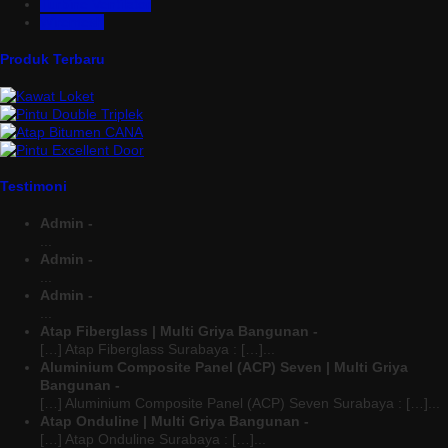
Turbine Ventilator
Wiremesh
Produk Terbaru
Testimoni
Admin -
...
Admin -
...
Admin -
...
Atap Fiberglass | Multi Griya Bangunan -
[…] Atap Fiberglass Surabaya : […]...
Aluminium Composite Panel (ACP) Seven | Multi Griya
Bangunan -
[…] Aluminium Composite Panel (ACP) Seven Surabaya : […]...
Atap Onduline | Multi Griya Bangunan -
[…] Atap Onduline Surabaya : […]...