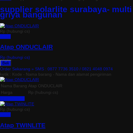
supplier solarlite surabaya- multi
griya bangunan
Rp (hubungi cs)
Detail
Atap ONDUCLAIR
Rp (hubungi cs)
Beli
Order Sekarang »
SMS : 0877 7736 3510 / 0821 4048 0974
ketik : Kode - Nama barang - Nama dan alamat pengiriman
Nama Barang
Atap ONDUCLAIR
Harga
Rp (hubungi cs)
Lihat Detail »
Rp (hubungi cs)
Detail
Atap TWINLITE