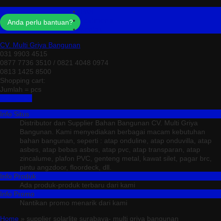
Profil
Testimonial
Anda perlu bantuan?
Kontak
CV. Multi Griya Bangunan
031 9903 4515
0877 7736 3510 / 0821 4048 0974
0813 1425 8500
Shopping cart:
Jumlah =
pcs
Keranjang
Info Situs
Distributor dan Supplier Bahan Bangunan CV. Multi Griya
Bangunan. Kami menyediakan berbagai macam kebutuhan
bahan bangunan, seperti : atap onduline, atap onduvilla, atap
asbes, atap bebas asbes, atap pvc, atap transparan, atap
zincalume, plafon PVC, genteng metal, kawat silet, pagar brc,
pintu angzdoor, floordeck, dll.
Info Produk
Ada produk-produk terbaru dari kami
Info Promo
Nantikan promo menarik dari kami
Home
» supplier solarlite surabaya- multi griya bangunan