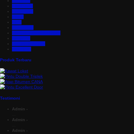
Insulation
Kawat Silet
Pagar BRC
Partisi
Pintu
Plafon PVC
Rangka Atap Baja Ringan
Tangki Air
Turbine Ventilator
Wiremesh
Produk Terbaru
Testimoni
Admin -
...
Admin -
...
Admin -