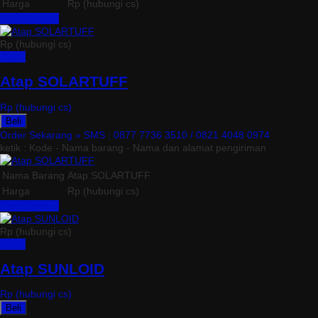
Harga
Rp (hubungi cs)
Lihat Detail »
Rp (hubungi cs)
Detail
Atap SOLARTUFF
Rp (hubungi cs)
Beli
Order Sekarang »
SMS : 0877 7736 3510 / 0821 4048 0974
ketik : Kode - Nama barang - Nama dan alamat pengiriman
Nama Barang
Atap SOLARTUFF
Harga
Rp (hubungi cs)
Lihat Detail »
Rp (hubungi cs)
Detail
Atap SUNLOID
Rp (hubungi cs)
Beli