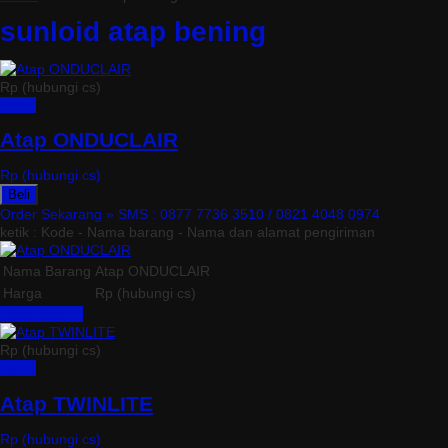
sunloid atap bening
Rp (hubungi cs)
Detail
Atap ONDUCLAIR
Rp (hubungi cs)
Beli
Order Sekarang »
SMS : 0877 7736 3510 / 0821 4048 0974
ketik : Kode - Nama barang - Nama dan alamat pengiriman
Nama Barang
Atap ONDUCLAIR
Harga
Rp (hubungi cs)
Lihat Detail »
Rp (hubungi cs)
Detail
Atap TWINLITE
Rp (hubungi cs)