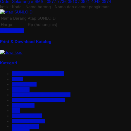
Order Sekarang »
SMS : 0877 7736 3510 / 0821 4048 0974
ketik : Kode - Nama barang - Nama dan alamat pengiriman
Nama Barang
Atap SUNLOID
Harga
Rp (hubungi cs)
Lihat Detail »
Print & Download Katalog
Kategori
Aluminium Composite Panel
Asbes
Atap Bitumen
Atap PVC
Atap Transparan Polycarbonate
Atap Zincalume – Galvalume
Bata Ringan
Baut
Expanded Metal
Floordeck Bondek
Genteng Metal