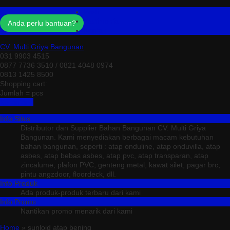
Profil
Testimonial
Anda perlu bantuan?
Kontak
CV. Multi Griya Bangunan
031 9903 4515
0877 7736 3510 / 0821 4048 0974
0813 1425 8500
Shopping cart:
Jumlah =
pcs
Keranjang
Info Situs
Distributor dan Supplier Bahan Bangunan CV. Multi Griya
Bangunan. Kami menyediakan berbagai macam kebutuhan
bahan bangunan, seperti : atap onduline, atap onduvilla, atap
asbes, atap bebas asbes, atap pvc, atap transparan, atap
zincalume, plafon PVC, genteng metal, kawat silet, pagar brc,
pintu angzdoor, floordeck, dll.
Info Produk
Ada produk-produk terbaru dari kami
Info Promo
Nantikan promo menarik dari kami
Home
» sunloid atap bening