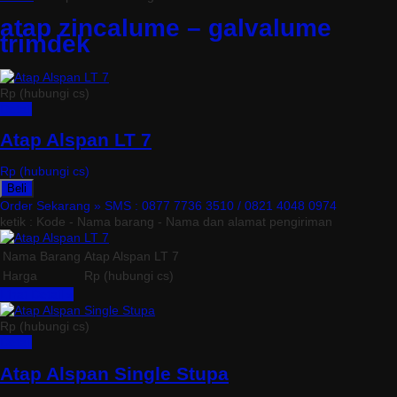
atap zincalume – galvalume
trimdek
Rp (hubungi cs)
Detail
Atap Alspan LT 7
Rp (hubungi cs)
Beli
Order Sekarang »
SMS : 0877 7736 3510 / 0821 4048 0974
ketik : Kode - Nama barang - Nama dan alamat pengiriman
Nama Barang
Atap Alspan LT 7
Harga
Rp (hubungi cs)
Lihat Detail »
Rp (hubungi cs)
Detail
Atap Alspan Single Stupa