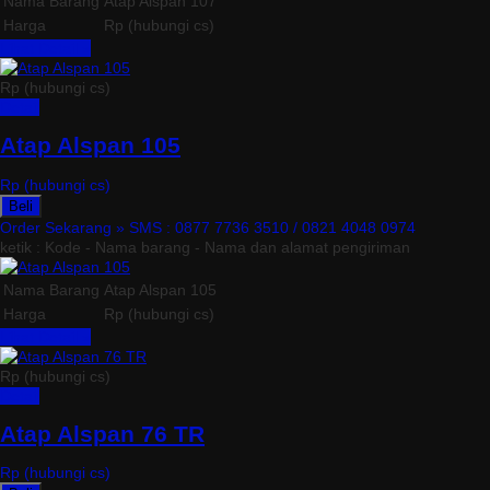
Nama Barang
Atap Alspan 107
Harga
Rp (hubungi cs)
Lihat Detail »
Rp (hubungi cs)
Detail
Atap Alspan 105
Rp (hubungi cs)
Beli
Order Sekarang »
SMS : 0877 7736 3510 / 0821 4048 0974
ketik : Kode - Nama barang - Nama dan alamat pengiriman
Nama Barang
Atap Alspan 105
Harga
Rp (hubungi cs)
Lihat Detail »
Rp (hubungi cs)
Detail
Atap Alspan 76 TR
Rp (hubungi cs)