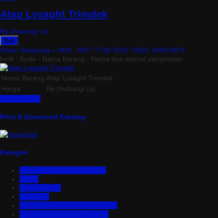
Atap Lysaght Trimdek
Rp (hubungi cs)
Beli
Order Sekarang »
SMS : 0877 7736 3510 / 0821 4048 0974
ketik : Kode - Nama barang - Nama dan alamat pengiriman
Nama Barang
Atap Lysaght Trimdek
Harga
Rp (hubungi cs)
Lihat Detail »
Print & Download Katalog
Kategori
Aluminium Composite Panel
Asbes
Atap Bitumen
Atap PVC
Atap Transparan Polycarbonate
Atap Zincalume – Galvalume