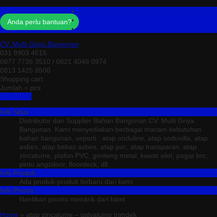
Profil
Testimonial
Anda perlu bantuan?
Kontak
CV. Multi Griya Bangunan
031 9903 4515
0877 7736 3510 / 0821 4048 0974
0813 1425 8500
Shopping cart:
Jumlah =
pcs
Keranjang
Info Situs
Distributor dan Supplier Bahan Bangunan CV. Multi Griya
Bangunan. Kami menyediakan berbagai macam kebutuhan
bahan bangunan, seperti : atap onduline, atap onduvilla, atap
asbes, atap bebas asbes, atap pvc, atap transparan, atap
zincalume, plafon PVC, genteng metal, kawat silet, pagar brc,
pintu angzdoor, floordeck, dll.
Info Produk
Ada produk-produk terbaru dari kami
Info Promo
Nantikan promo menarik dari kami
Home
» atap zincalume – galvalume trimdek