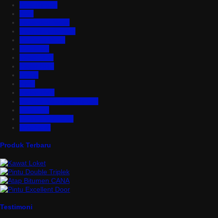
Bata Ringan
Baut
Expanded Metal
Floordeck Bondek
Genteng Metal
Insulation
Kawat Silet
Pagar BRC
Partisi
Pintu
Plafon PVC
Rangka Atap Baja Ringan
Tangki Air
Turbine Ventilator
Wiremesh
Produk Terbaru
Testimoni