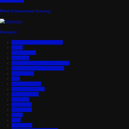
Lihat Detail »
Print & Download Katalog
Kategori
Aluminium Composite Panel
Asbes
Atap Bitumen
Atap PVC
Atap Transparan Polycarbonate
Atap Zincalume – Galvalume
Bata Ringan
Baut
Expanded Metal
Floordeck Bondek
Genteng Metal
Insulation
Kawat Silet
Pagar BRC
Partisi
Pintu
Plafon PVC