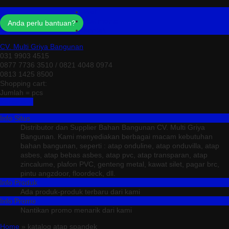
Profil
Testimonial
Anda perlu bantuan?
Kontak
CV. Multi Griya Bangunan
031 9903 4515
0877 7736 3510 / 0821 4048 0974
0813 1425 8500
Shopping cart:
Jumlah =
pcs
Keranjang
Info Situs
Distributor dan Supplier Bahan Bangunan CV. Multi Griya
Bangunan. Kami menyediakan berbagai macam kebutuhan
bahan bangunan, seperti : atap onduline, atap onduvilla, atap
asbes, atap bebas asbes, atap pvc, atap transparan, atap
zincalume, plafon PVC, genteng metal, kawat silet, pagar brc,
pintu angzdoor, floordeck, dll.
Info Produk
Ada produk-produk terbaru dari kami
Info Promo
Nantikan promo menarik dari kami
Home
» katalog atap spandek