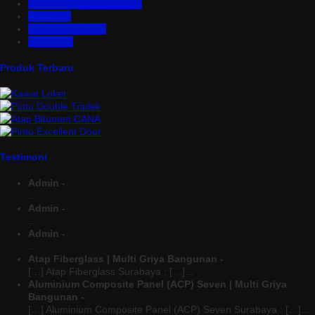
Rangka Atap Baja Ringan
Tangki Air
Turbine Ventilator
Wiremesh
Produk Terbaru
Testimoni
Admin -
...
Admin -
...
Admin -
...
Atap Fiberglass | Multi Griya Bangunan -
[…] Atap Fiberglass Surabaya : […]...
Aluminium Composite Panel (ACP) Seven | Multi Griya
Bangunan -
[…] Aluminium Composite Panel (ACP) Seven Surabaya : […]...