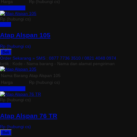
Harga
Rp (hubungi cs)
Lihat Detail »
Rp (hubungi cs)
Detail
Atap Alspan 105
Rp (hubungi cs)
Beli
Order Sekarang »
SMS : 0877 7736 3510 / 0821 4048 0974
ketik : Kode - Nama barang - Nama dan alamat pengiriman
Nama Barang
Atap Alspan 105
Harga
Rp (hubungi cs)
Lihat Detail »
Rp (hubungi cs)
Detail
Atap Alspan 76 TR
Rp (hubungi cs)
Beli