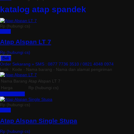
katalog atap spandek
Rp (hubungi cs)
Detail
Atap Alspan LT 7
Rp (hubungi cs)
Beli
Order Sekarang »
SMS : 0877 7736 3510 / 0821 4048 0974
ketik : Kode - Nama barang - Nama dan alamat pengiriman
Nama Barang
Atap Alspan LT 7
Harga
Rp (hubungi cs)
Lihat Detail »
Rp (hubungi cs)
Detail
Atap Alspan Single Stupa
Rp (hubungi cs)