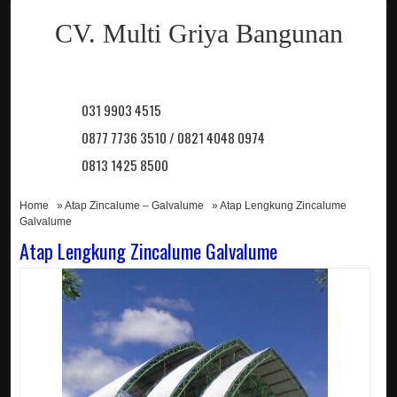
CV. Multi Griya Bangunan
031 9903 4515
0877 7736 3510 / 0821 4048 0974
0813 1425 8500
Home
»
Atap Zincalume – Galvalume
» Atap Lengkung Zincalume
Galvalume
Atap Lengkung Zincalume Galvalume