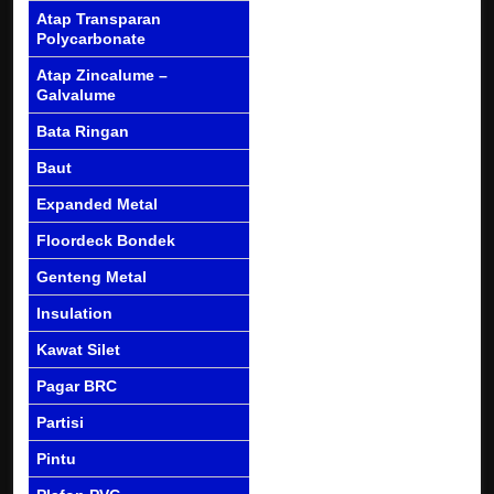
Atap Transparan
Polycarbonate
Atap Zincalume –
Galvalume
Bata Ringan
Baut
Expanded Metal
Floordeck Bondek
Genteng Metal
Insulation
Kawat Silet
Pagar BRC
Partisi
Pintu