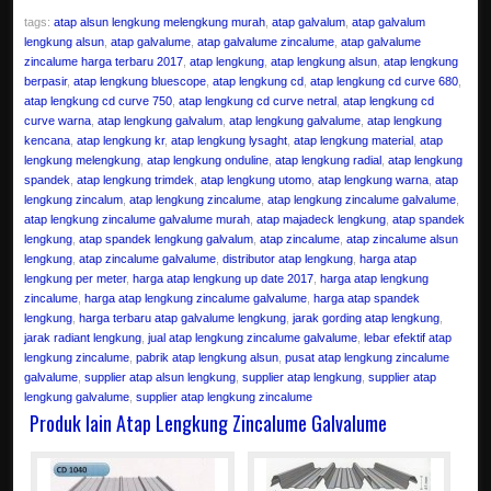
tags:
atap alsun lengkung melengkung murah
,
atap galvalum
,
atap galvalum
lengkung alsun
,
atap galvalume
,
atap galvalume zincalume
,
atap galvalume
zincalume harga terbaru 2017
,
atap lengkung
,
atap lengkung alsun
,
atap lengkung
berpasir
,
atap lengkung bluescope
,
atap lengkung cd
,
atap lengkung cd curve 680
,
atap lengkung cd curve 750
,
atap lengkung cd curve netral
,
atap lengkung cd
curve warna
,
atap lengkung galvalum
,
atap lengkung galvalume
,
atap lengkung
kencana
,
atap lengkung kr
,
atap lengkung lysaght
,
atap lengkung material
,
atap
lengkung melengkung
,
atap lengkung onduline
,
atap lengkung radial
,
atap lengkung
spandek
,
atap lengkung trimdek
,
atap lengkung utomo
,
atap lengkung warna
,
atap
lengkung zincalum
,
atap lengkung zincalume
,
atap lengkung zincalume galvalume
,
atap lengkung zincalume galvalume murah
,
atap majadeck lengkung
,
atap spandek
lengkung
,
atap spandek lengkung galvalum
,
atap zincalume
,
atap zincalume alsun
lengkung
,
atap zincalume galvalume
,
distributor atap lengkung
,
harga atap
lengkung per meter
,
harga atap lengkung up date 2017
,
harga atap lengkung
zincalume
,
harga atap lengkung zincalume galvalume
,
harga atap spandek
lengkung
,
harga terbaru atap galvalume lengkung
,
jarak gording atap lengkung
,
jarak radiant lengkung
,
jual atap lengkung zincalume galvalume
,
lebar efektif atap
lengkung zincalume
,
pabrik atap lengkung alsun
,
pusat atap lengkung zincalume
galvalume
,
supplier atap alsun lengkung
,
supplier atap lengkung
,
supplier atap
lengkung galvalume
,
supplier atap lengkung zincalume
Produk lain Atap Lengkung Zincalume Galvalume