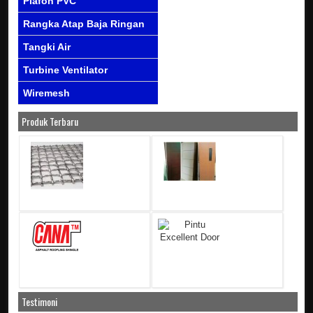
Plafon PVC
Rangka Atap Baja Ringan
Tangki Air
Turbine Ventilator
Wiremesh
Produk Terbaru
Testimoni