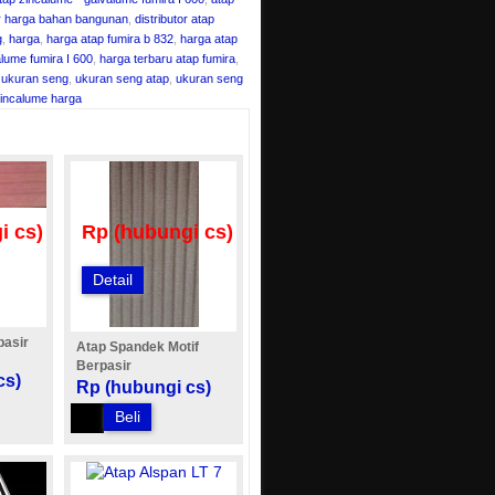
r harga bahan bangunan
,
distributor atap
g
,
harga
,
harga atap fumira b 832
,
harga atap
lume fumira I 600
,
harga terbaru atap fumira
,
,
ukuran seng
,
ukuran seng atap
,
ukuran seng
incalume harga
i cs)
Rp (hubungi cs)
Detail
pasir
Atap Spandek Motif
Berpasir
cs)
Rp (hubungi cs)
Beli