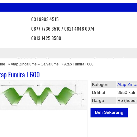
031 9903 4515
0877 7736 3510 / 0821 4048 0974
0813 1425 8500
 Bangunan CV. Multi Griya Bangunan. Kami menyediakan berbagai mac
ome
»
Atap Zincalume – Galvalume
» Atap Fumira I 600
, atap onduvilla, atap asbes, atap bebas asbes, atap pvc, atap transpa
agar brc, pintu angzdoor, floordeck, dll.
tap Fumira I 600
uk terbaru dari kami
Info Promo
Nantikan promo menarik d
Kategori
Atap Zinc
Di lihat
3550 kali
Harga
Rp (hubun
Beli Sekarang