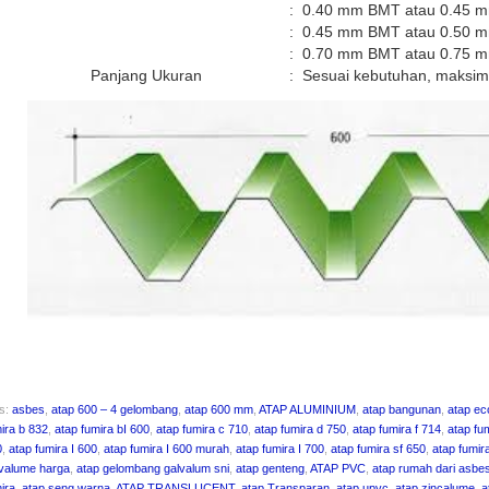
:
0.40 mm BMT atau 0.45 
:
0.45 mm BMT atau 0.50 
:
0.70 mm BMT atau 0.75 
Panjang Ukuran
:
Sesuai kebutuhan, maksim
gs:
asbes
,
atap 600 – 4 gelombang
,
atap 600 mm
,
ATAP ALUMINIUM
,
atap bangunan
,
atap e
ira b 832
,
atap fumira bI 600
,
atap fumira c 710
,
atap fumira d 750
,
atap fumira f 714
,
atap fu
0
,
atap fumira I 600
,
atap fumira I 600 murah
,
atap fumira I 700
,
atap fumira sf 650
,
atap fumir
valume harga
,
atap gelombang galvalum sni
,
atap genteng
,
ATAP PVC
,
atap rumah dari asbe
ira
,
atap seng warna
,
ATAP TRANSLUCENT
,
atap Transparan
,
atap upvc
,
atap zincalume
,
a