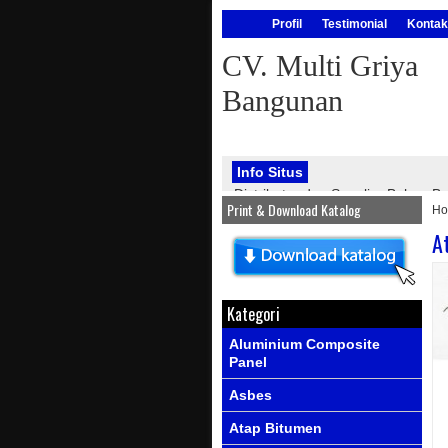
Profil
Testimonial
Kontak
CV. Multi Griya
Bangunan
Info Situs
Distributor dan Supplier Bahan
Print & Download Katalog
H
bangunan, seperti : atap onduline
PVC, genteng metal, kawat silet, p
A
Info Produk
Ada produk-prod
Kategori
Aluminium Composite
Panel
Asbes
Atap Bitumen