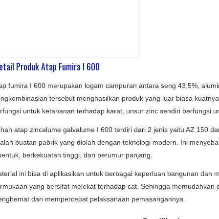
etail Produk Atap Fumira I 600
ap fumira I 600 merupakan logam campuran antara seng 43,5%, alumi
ngkombinasian tersebut menghasilkan produk yang luar biasa kuatnya
rfungsi untuk ketahanan terhadap karat, unsur zinc sendiri berfungsi 
han atap zincalume galvalume I 600 terdiri dari 2 jenis yaitu AZ 150 
alah buatan pabrik yang diolah dengan teknologi modern. Ini menyeb
bentuk, berkekuatan tinggi, dan berumur panjang.
terial ini bisa di aplikasikan untuk berbagai keperluan bangunan dan 
rmukaan yang bersifat melekat terhadap cat. Sehingga memudahkan 
nghemat dan mempercepat pelaksanaan pemasangannya.