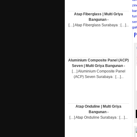
zin
ba
Atap Fiberglass | Multi Griya
fum
Bangunan -
sen
[…] Atap Fiberglass Surabaya : […]...
ga
P
Aluminium Composite Panel (ACP)
Seven | Multi Griya Bangunan -
[…] Aluminium Composite Panel
(ACP) Seven Surabaya : […]...
Atap Onduline | Multi Griya
Bangunan -
[…] Atap Onduline Surabaya : […]...