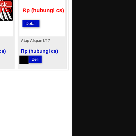
i cs)
Rp (hubungi cs)
Detail
Atap Alspan LT 7
cs)
Rp (hubungi cs)
Beli