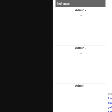
Testimoni
Admin -
...
Admin -
...
Admin -
...
ta
fum
55
gal
fum