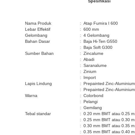
Spesifikasi
Nama Produk
:
Atap Fumira I 600
Lebar Effektif
:
600 mm
Gelombang
:
4 Gelombang
Bahan Dasar
:
Baja Hi-Ten G550
:
Baja Soft G300
Sumber Bahan
:
Zincalume
:
Abadi
:
Saranalume
:
Zinium
:
Import
Lapis Lindung
:
Prepainted Zinc-Aluminium
:
Prepainted Zinc-Aluminium
Warna
:
Colorbond
:
Pelangi
:
Gemilang
Tebal standar
:
0.20 mm BMT atau 0.25 
:
0.25 mm BMT atau 0.30 
:
0.30 mm BMT atau 0.35 
:
0.35 mm BMT atau 0.40 