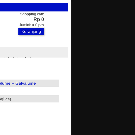
Shopping cart:
Rp 0
Jumlah =
0
pcs
Keranjang
am kebutuhan bahan
ran, atap zincalume, plafon
ari kami
alume – Galvalume
gi cs)