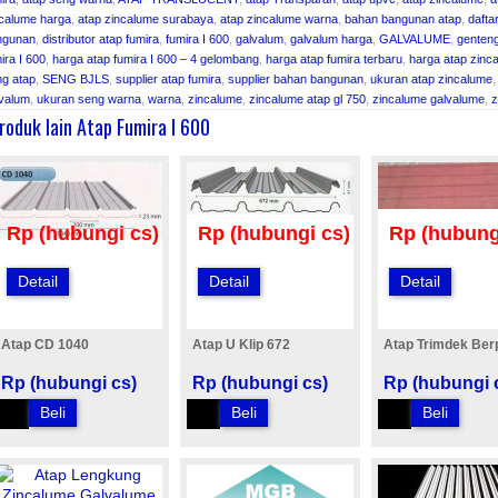
calume harga
,
atap zincalume surabaya
,
atap zincalume warna
,
bahan bangunan atap
,
dafta
ngunan
,
distributor atap fumira
,
fumira I 600
,
galvalum
,
galvalum harga
,
GALVALUME
,
genten
ira I 600
,
harga atap fumira I 600 – 4 gelombang
,
harga atap fumira terbaru
,
harga atap zinca
g atap
,
SENG BJLS
,
supplier atap fumira
,
supplier bahan bangunan
,
ukuran atap zincalume
lvalum
,
ukuran seng warna
,
warna
,
zincalume
,
zincalume atap gl 750
,
zincalume galvalume
,
z
roduk lain Atap Fumira I 600
Rp (hubungi cs)
Rp (hubungi cs)
Rp (hubung
Detail
Detail
Detail
Atap CD 1040
Atap U Klip 672
Atap Trimdek Ber
Rp (hubungi cs)
Rp (hubungi cs)
Rp (hubungi 
Beli
Beli
Beli