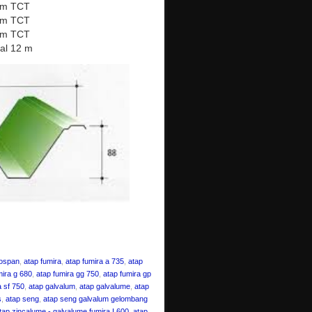
mm TCT
mm TCT
mm TCT
al 12 m
cospan
,
atap fumira
,
atap fumira a 735
,
atap
mira g 680
,
atap fumira gg 750
,
atap fumira gp
a sf 750
,
atap galvalum
,
atap galvalume
,
atap
s
,
atap seng
,
atap seng galvalum gelombang
tap zincalume - galvalume fumira I 600
,
atap