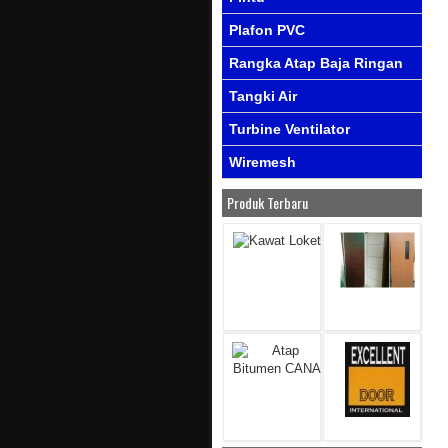
Plafon PVC
Rangka Atap Baja Ringan
Tangki Air
Turbine Ventilator
Wiremesh
Produk Terbaru