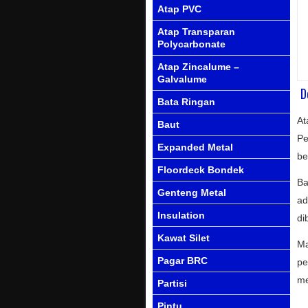
Atap PVC
Atap Transparan
Polycarbonate
Atap Zincalume –
Galvalume
D
Bata Ringan
At
Baut
Pe
Expanded Metal
be
Floordeck Bondek
Ba
Genteng Metal
ad
Insulation
di
Kawat Silet
Ma
Pagar BRC
pe
me
Partisi
Pintu