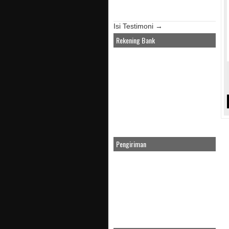
Isi Testimoni →
Rekening Bank
Pengiriman