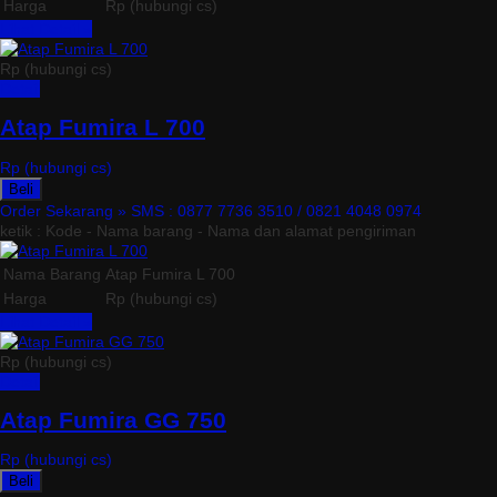
Harga
Rp (hubungi cs)
Lihat Detail »
Rp (hubungi cs)
Detail
Atap Fumira L 700
Rp (hubungi cs)
Beli
Order Sekarang »
SMS : 0877 7736 3510 / 0821 4048 0974
ketik : Kode - Nama barang - Nama dan alamat pengiriman
Nama Barang
Atap Fumira L 700
Harga
Rp (hubungi cs)
Lihat Detail »
Rp (hubungi cs)
Detail
Atap Fumira GG 750
Rp (hubungi cs)
Beli