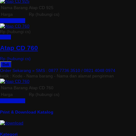
Nama Barang
Atap CD 925
Harga
Rp (hubungi cs)
Lihat Detail »
Rp (hubungi cs)
Detail
Atap CD 760
Rp (hubungi cs)
Beli
Order Sekarang »
SMS : 0877 7736 3510 / 0821 4048 0974
ketik : Kode - Nama barang - Nama dan alamat pengiriman
Nama Barang
Atap CD 760
Harga
Rp (hubungi cs)
Lihat Detail »
Print & Download Katalog
Kategori