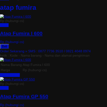
atap fumira
Rp (hubungi cs)
Detail
Atap Fumira I 600
Rp (hubungi cs)
Beli
Order Sekarang »
SMS : 0877 7736 3510 / 0821 4048 0974
ketik : Kode - Nama barang - Nama dan alamat pengiriman
Nama Barang
Atap Fumira I 600
Harga
Rp (hubungi cs)
Lihat Detail »
Rp (hubungi cs)
Detail
Atap Fumira GP 550
Rp (hubungi cs)