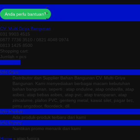
Profil
Testimonial
Anda perlu bantuan?
Kontak
CV. Multi Griya Bangunan
031 9903 4515
0877 7736 3510 / 0821 4048 0974
0813 1425 8500
Shopping cart:
Jumlah =
pcs
Keranjang
Info Situs
Distributor dan Supplier Bahan Bangunan CV. Multi Griya
Bangunan. Kami menyediakan berbagai macam kebutuhan
bahan bangunan, seperti : atap onduline, atap onduvilla, atap
asbes, atap bebas asbes, atap pvc, atap transparan, atap
zincalume, plafon PVC, genteng metal, kawat silet, pagar brc,
pintu angzdoor, floordeck, dll.
Info Produk
Ada produk-produk terbaru dari kami
Info Promo
Nantikan promo menarik dari kami
Home
» atap fumira