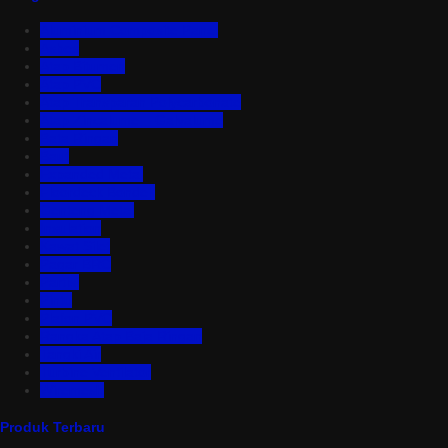
Aluminium Composite Panel
Asbes
Atap Bitumen
Atap PVC
Atap Transparan Polycarbonate
Atap Zincalume – Galvalume
Bata Ringan
Baut
Expanded Metal
Floordeck Bondek
Genteng Metal
Insulation
Kawat Silet
Pagar BRC
Partisi
Pintu
Plafon PVC
Rangka Atap Baja Ringan
Tangki Air
Turbine Ventilator
Wiremesh
Produk Terbaru