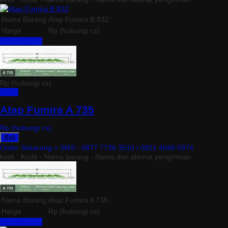
Nama Barang
Atap Fumira B 832
Harga
Rp (hubungi cs)
Lihat Detail »
Rp (hubungi cs)
Detail
Atap Fumira A 735
Rp (hubungi cs)
Beli
Order Sekarang »
SMS : 0877 7736 3510 / 0821 4048 0974
ketik : Kode - Nama barang - Nama dan alamat pengiriman
Nama Barang
Atap Fumira A 735
Harga
Rp (hubungi cs)
Lihat Detail »