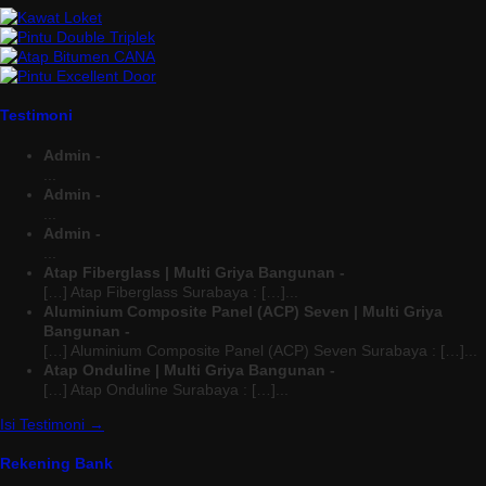
Testimoni
Admin -
...
Admin -
...
Admin -
...
Atap Fiberglass | Multi Griya Bangunan -
[…] Atap Fiberglass Surabaya : […]...
Aluminium Composite Panel (ACP) Seven | Multi Griya
Bangunan -
[…] Aluminium Composite Panel (ACP) Seven Surabaya : […]...
Atap Onduline | Multi Griya Bangunan -
[…] Atap Onduline Surabaya : […]...
Isi Testimoni →
Rekening Bank