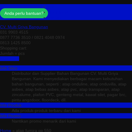
Profil
Testimonial
Anda perlu bantuan?
Kontak
CV. Multi Griya Bangunan
031 9903 4515
0877 7736 3510 / 0821 4048 0974
0813 1425 8500
Shopping cart:
Jumlah =
pcs
Keranjang
Info Situs
Distributor dan Supplier Bahan Bangunan CV. Multi Griya
Bangunan. Kami menyediakan berbagai macam kebutuhan
bahan bangunan, seperti : atap onduline, atap onduvilla, atap
asbes, atap bebas asbes, atap pvc, atap transparan, atap
zincalume, plafon PVC, genteng metal, kawat silet, pagar brc,
pintu angzdoor, floordeck, dll.
Info Produk
Ada produk-produk terbaru dari kami
Info Promo
Nantikan promo menarik dari kami
Home
» atap fumira gp 550