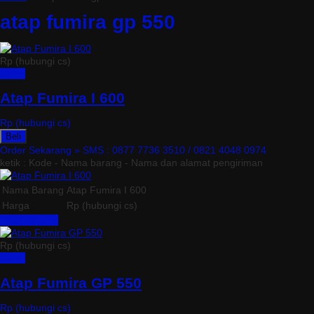
atap fumira gp 550
Rp (hubungi cs)
Detail
Atap Fumira I 600
Rp (hubungi cs)
Beli
Order Sekarang »
SMS : 0877 7736 3510 / 0821 4048 0974
ketik : Kode - Nama barang - Nama dan alamat pengiriman
Nama Barang
Atap Fumira I 600
Harga
Rp (hubungi cs)
Lihat Detail »
Rp (hubungi cs)
Detail
Atap Fumira GP 550
Rp (hubungi cs)