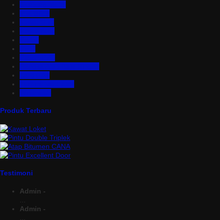
Genteng Metal
Insulation
Kawat Silet
Pagar BRC
Partisi
Pintu
Plafon PVC
Rangka Atap Baja Ringan
Tangki Air
Turbine Ventilator
Wiremesh
Produk Terbaru
Testimoni
Admin -
...
Admin -
...