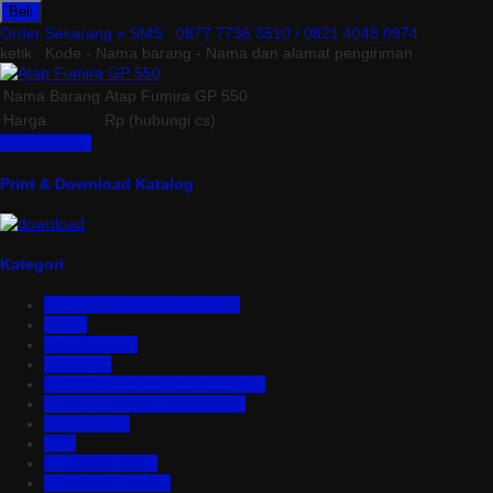
Beli
Order Sekarang »
SMS : 0877 7736 3510 / 0821 4048 0974
ketik : Kode - Nama barang - Nama dan alamat pengiriman
Nama Barang
Atap Fumira GP 550
Harga
Rp (hubungi cs)
Lihat Detail »
Print & Download Katalog
Kategori
Aluminium Composite Panel
Asbes
Atap Bitumen
Atap PVC
Atap Transparan Polycarbonate
Atap Zincalume – Galvalume
Bata Ringan
Baut
Expanded Metal
Floordeck Bondek