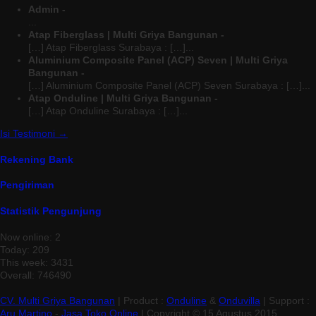
Admin -
...
Atap Fiberglass | Multi Griya Bangunan -
[…] Atap Fiberglass Surabaya : […]...
Aluminium Composite Panel (ACP) Seven | Multi Griya
Bangunan -
[…] Aluminium Composite Panel (ACP) Seven Surabaya : […]...
Atap Onduline | Multi Griya Bangunan -
[…] Atap Onduline Surabaya : […]...
Isi Testimoni →
Rekening Bank
Pengiriman
Statistik Pengunjung
Now online: 2
Today: 209
This week: 3431
Overall: 746490
CV. Multi Griya Bangunan
| Product :
Onduline
&
Onduvilla
| Support :
Aru Martino
-
Jasa Toko Online
| Copyright © 15 Agustus 2015