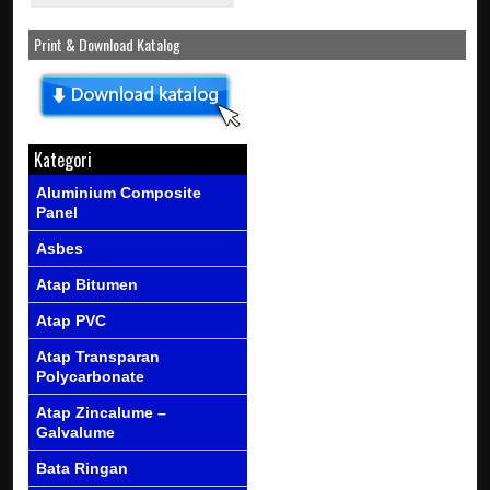
Print & Download Katalog
Kategori
Aluminium Composite
Panel
Asbes
Atap Bitumen
Atap PVC
Atap Transparan
Polycarbonate
Atap Zincalume –
Galvalume
Bata Ringan