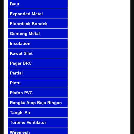
Baut
Expanded Metal
Floordeck Bondek
Genteng Metal
Insulation
Kawat Silet
Pagar BRC
Partisi
Pintu
Plafon PVC
Rangka Atap Baja Ringan
Tangki Air
Turbine Ventilator
Wiremesh