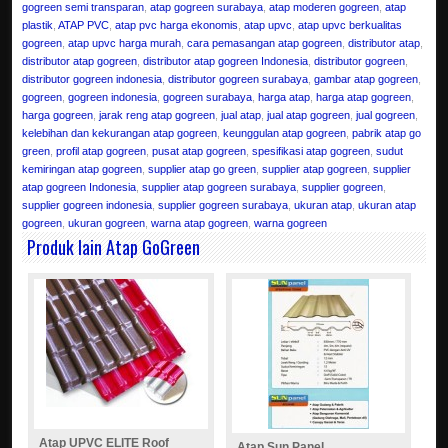
gogreen semi transparan
,
atap gogreen surabaya
,
atap moderen gogreen
,
atap
plastik
,
ATAP PVC
,
atap pvc harga ekonomis
,
atap upvc
,
atap upvc berkualitas
gogreen
,
atap upvc harga murah
,
cara pemasangan atap gogreen
,
distributor atap
,
distributor atap gogreen
,
distributor atap gogreen Indonesia
,
distributor gogreen
,
distributor gogreen indonesia
,
distributor gogreen surabaya
,
gambar atap gogreen
,
gogreen
,
gogreen indonesia
,
gogreen surabaya
,
harga atap
,
harga atap gogreen
,
harga gogreen
,
jarak reng atap gogreen
,
jual atap
,
jual atap gogreen
,
jual gogreen
,
kelebihan dan kekurangan atap gogreen
,
keunggulan atap gogreen
,
pabrik atap go
green
,
profil atap gogreen
,
pusat atap gogreen
,
spesifikasi atap gogreen
,
sudut
kemiringan atap gogreen
,
supplier atap go green
,
supplier atap gogreen
,
supplier
atap gogreen Indonesia
,
supplier atap gogreen surabaya
,
supplier gogreen
,
supplier gogreen indonesia
,
supplier gogreen surabaya
,
ukuran atap
,
ukuran atap
gogreen
,
ukuran gogreen
,
warna atap gogreen
,
warna gogreen
Produk lain Atap GoGreen
Atap UPVC ELITE Roof
Atap Sun Panel