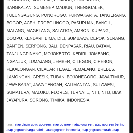
BANGKALAN, SUMENEP, MADIUN, TRENGGALEK,
TULUNGAGUNG, PONOROGO, PURWAKARTA, TANGERANG,
BOGOR, ACEH, PROBOLINGGO, PASURUAN, BANGIL,
MALANG, MAGELANG, SALATIGA, AMBON, KUPANG,
DOMPU, KENDARI, BIMA, DILI, SUMBAWA, DEPOK, SERANG,
BANTEN, SERPONG, BALI, DENPASAR, RIAU, BATAM,
TANJUNGPINANG, MOJOKERTO, KEDIRI, JOMBANG,
NGANJUK, LUMAJANG, JEMBER, CILEGON, CIREBON,
PEKALONGAN, CILACAP, TEGAL, PEMALANG, BREBES,
LAMONGAN, GRESIK, TUBAN, BOJONEGORO, JAWA TIMUR,
JAWA BARAT, JAWA TENGAH, KALIMANTAN, SULAWESI,
SUMATERA, MALUKU, FLORES, TERNATE, NTT, NTB, BIAK,
JAYAPURA, SORONG, TIMIKA, INDONESIA
tags:
atap dingin upvc gogreen
,
atap go green
,
atap gogreen
,
atap gogreen bening
,
atap gogreen harga pabrik
,
atap gogreen indonesia
,
atap gogreen murah
,
atap