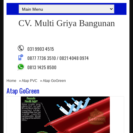
CV. Multi Griya Bangunan
031 9903 4515
0877 7736 3510 / 0821 4048 0974
0813 1425 8500
Home
»
Atap PVC
» Atap GoGreen
Atap GoGreen