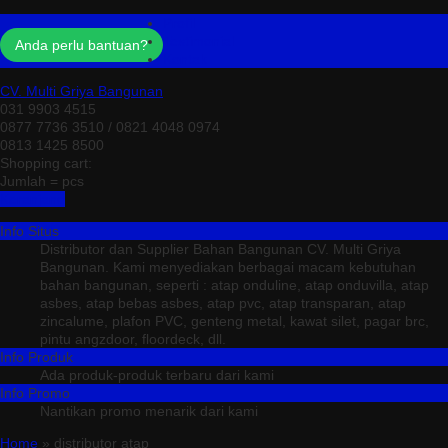
Profil
Testimonial
Anda perlu bantuan?
Kontak
CV. Multi Griya Bangunan
031 9903 4515
0877 7736 3510 / 0821 4048 0974
0813 1425 8500
Shopping cart:
Jumlah =
pcs
Keranjang
Info Situs
Distributor dan Supplier Bahan Bangunan CV. Multi Griya
Bangunan. Kami menyediakan berbagai macam kebutuhan
bahan bangunan, seperti : atap onduline, atap onduvilla, atap
asbes, atap bebas asbes, atap pvc, atap transparan, atap
zincalume, plafon PVC, genteng metal, kawat silet, pagar brc,
pintu angzdoor, floordeck, dll.
Info Produk
Ada produk-produk terbaru dari kami
Info Promo
Nantikan promo menarik dari kami
Home
» distributor atap