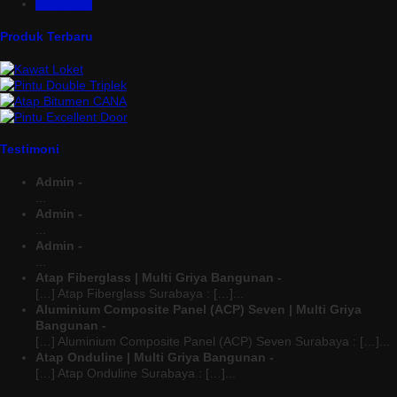
Wiremesh
Produk Terbaru
Testimoni
Admin -
...
Admin -
...
Admin -
...
Atap Fiberglass | Multi Griya Bangunan -
[…] Atap Fiberglass Surabaya : […]...
Aluminium Composite Panel (ACP) Seven | Multi Griya
Bangunan -
[…] Aluminium Composite Panel (ACP) Seven Surabaya : […]...
Atap Onduline | Multi Griya Bangunan -
[…] Atap Onduline Surabaya : […]...