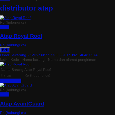
distributor atap
Rp (hubungi cs)
Detail
Atap Royal Roof
Rp (hubungi cs)
Beli
Order Sekarang »
SMS : 0877 7736 3510 / 0821 4048 0974
ketik : Kode - Nama barang - Nama dan alamat pengiriman
Nama Barang
Atap Royal Roof
Harga
Rp (hubungi cs)
Lihat Detail »
Rp (hubungi cs)
Detail
Atap AvantGuard
Rp (hubungi cs)