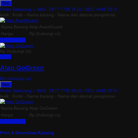
Beli
Order Sekarang »
SMS : 0877 7736 3510 / 0821 4048 0974
ketik : Kode - Nama barang - Nama dan alamat pengiriman
Nama Barang
Atap AvantGuard
Harga
Rp (hubungi cs)
Lihat Detail »
Rp (hubungi cs)
Detail
Atap GoGreen
Rp (hubungi cs)
Beli
Order Sekarang »
SMS : 0877 7736 3510 / 0821 4048 0974
ketik : Kode - Nama barang - Nama dan alamat pengiriman
Nama Barang
Atap GoGreen
Harga
Rp (hubungi cs)
Lihat Detail »
Print & Download Katalog