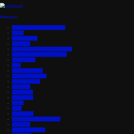
Kategori
Aluminium Composite Panel
Asbes
Atap Bitumen
Atap PVC
Atap Transparan Polycarbonate
Atap Zincalume – Galvalume
Bata Ringan
Baut
Expanded Metal
Floordeck Bondek
Genteng Metal
Insulation
Kawat Silet
Pagar BRC
Partisi
Pintu
Plafon PVC
Rangka Atap Baja Ringan
Tangki Air
Turbine Ventilator