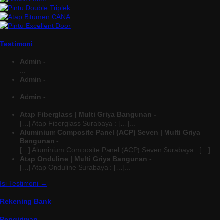
Testimoni
Admin -
...
Admin -
...
Admin -
...
Atap Fiberglass | Multi Griya Bangunan -
[…] Atap Fiberglass Surabaya : […]...
Aluminium Composite Panel (ACP) Seven | Multi Griya
Bangunan -
[…] Aluminium Composite Panel (ACP) Seven Surabaya : […]...
Atap Onduline | Multi Griya Bangunan -
[…] Atap Onduline Surabaya : […]...
Isi Testimoni →
Rekening Bank
Pengiriman