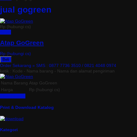
jual gogreen
Rp (hubungi cs)
Detail
Atap GoGreen
Rp (hubungi cs)
Beli
Order Sekarang »
SMS : 0877 7736 3510 / 0821 4048 0974
ketik : Kode - Nama barang - Nama dan alamat pengiriman
Nama Barang
Atap GoGreen
Harga
Rp (hubungi cs)
Lihat Detail »
Print & Download Katalog
Kategori