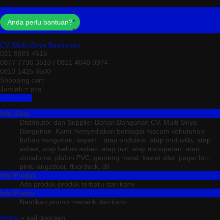
Profil
Testimonial
Anda perlu bantuan?
Kontak
CV. Multi Griya Bangunan
031 9903 4515
0877 7736 3510 / 0821 4048 0974
0813 1425 8500
Shopping cart:
Jumlah =
pcs
Keranjang
Info Situs
Distributor dan Supplier Bahan Bangunan CV. Multi Griya
Bangunan. Kami menyediakan berbagai macam kebutuhan
bahan bangunan, seperti : atap onduline, atap onduvilla, atap
asbes, atap bebas asbes, atap pvc, atap transparan, atap
zincalume, plafon PVC, genteng metal, kawat silet, pagar brc,
pintu angzdoor, floordeck, dll.
Info Produk
Ada produk-produk terbaru dari kami
Info Promo
Nantikan promo menarik dari kami
Home
» jual gogreen