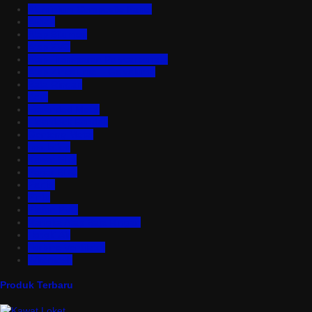
Aluminium Composite Panel
Asbes
Atap Bitumen
Atap PVC
Atap Transparan Polycarbonate
Atap Zincalume – Galvalume
Bata Ringan
Baut
Expanded Metal
Floordeck Bondek
Genteng Metal
Insulation
Kawat Silet
Pagar BRC
Partisi
Pintu
Plafon PVC
Rangka Atap Baja Ringan
Tangki Air
Turbine Ventilator
Wiremesh
Produk Terbaru