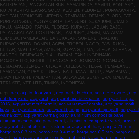
BALIKPAPAN, PANGKALAN BUN, SAMARINDA, SAMPIT, BONTANG,
KUTAI KERTANEGARA, SOLO, KLATEN, KEBUMEN, PURWAKARTA,
PACITAN, WONOGIRI, JEPARA, REMBANG, DEMAK, BLORA, PATI,
PURBALINGGA, YOGYAKARTA, BANDUNG, SUKABUMI, CIAMIS,
PALU, MANADO, PAPUA, FLORES, KUPANG, LABUAN BAJO,
PALANGKARAYA, PONTIANAK, LAMPUNG, JAMBI, MATARAM,
LOMBOK, PAMEKASAN, BANGKALAN, SUMENEP, MADIUN,
PURWOKERTO, DOMPU, ACEH, PROBOLINGGO, PASURUAN,
BLITAR, MAGELANG, AMBON, KUPANG, BIMA, DEPOK, SERANG,
BANTEN, DENPASAR, RIAU, BATAM, TANJUNGPINANG,
MOJOKERTO, KEDIRI, TRENGGALEK, JOMBANG, NGANJUK,
LUMAJANG, JEMBER, CILACAP, CILEGON, TEGAL, PEMALANG,
LAMONGAN, GRESIK, TUBAN, BALI, JAWA TIMUR, JAWA BARAT,
JAWA TENGAH, KALIMANTAN, SULAWESI, SUMATERA, MALUKU,
TERNATE, NTT, NTB, TIMIKA, INDONESIA
tags:
acp
,
acp in door yaret
,
acp made in china
,
acp merek yaret
,
acp
out door yaret
,
acp yaret
,
acp yaret acp berkualitas
,
acp yaret harga
2016
,
acp yaret motif cermin
,
acp yaret motif granite
,
acp yaret motif
kayu
,
acp yaret murah
,
acp yaret tipe pe
,
acp yaret tipe pvdf
,
acp yaret
warna doff
,
acp yaret warna glossy
,
aluminium composite panel
,
aluminium composite panel yaret
,
aluminium composite yaret
,
brosur
acp yaret
,
distributor acp
,
distributor acp yaret
,
harga acp 0.21 mm
,
harga acp 0.3 mm
,
harga acp 0.4 mm
,
harga acp 0.5 mm
,
harga acp
yaret
,
harga acp yaret per lembar
,
jual produk acp harga murah
,