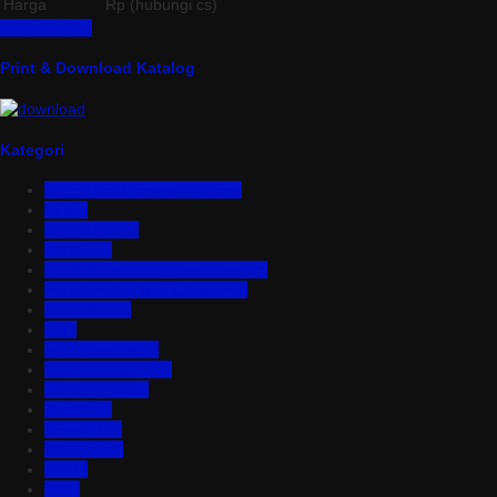
Harga
Rp (hubungi cs)
Lihat Detail »
Print & Download Katalog
Kategori
Aluminium Composite Panel
Asbes
Atap Bitumen
Atap PVC
Atap Transparan Polycarbonate
Atap Zincalume – Galvalume
Bata Ringan
Baut
Expanded Metal
Floordeck Bondek
Genteng Metal
Insulation
Kawat Silet
Pagar BRC
Partisi
Pintu