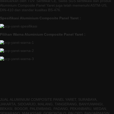
dikeluarkan oleh TUV. Sertifikat CE, Swiss SGS sertifikasi dan produk
Aluminium Composite Panel Yaret juga telah memenuhi ASTM-US,
DIN-410 dan standar kualitas BS-476.
Spesifikasi Aluminium Composite Panel Yaret :
Pilihan Warna Aluminium Composite Panel Yaret :
JUAL ALUMINIUM COMPOSITE PANEL YARET, SURABAYA,
JAKARTA, SIDOARJO, MALANG, TANGERANG, BANYUWANGI,
BEKASI, BOGOR, PALEMBANG, PADANG, PEKANBARU, MEDAN,
SEMARANG, MAKASSAR, GORONTALO, PALOPO, BANJARMASIN,