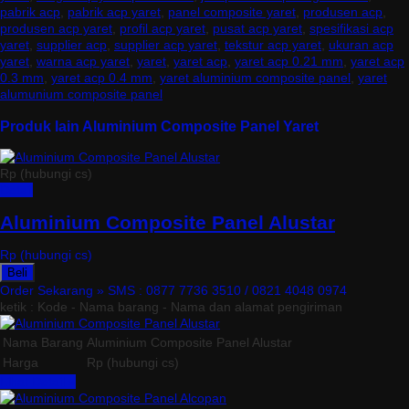
pabrik acp
,
pabrik acp yaret
,
panel composite yaret
,
produsen acp
,
produsen acp yaret
,
profil acp yaret
,
pusat acp yaret
,
spesifikasi acp
yaret
,
supplier acp
,
supplier acp yaret
,
tekstur acp yaret
,
ukuran acp
yaret
,
warna acp yaret
,
yaret
,
yaret acp
,
yaret acp 0.21 mm
,
yaret acp
0.3 mm
,
yaret acp 0.4 mm
,
yaret aluminium composite panel
,
yaret
alumunium composite panel
Produk lain Aluminium Composite Panel Yaret
Rp (hubungi cs)
Detail
Aluminium Composite Panel Alustar
Rp (hubungi cs)
Beli
Order Sekarang »
SMS : 0877 7736 3510 / 0821 4048 0974
ketik : Kode - Nama barang - Nama dan alamat pengiriman
Nama Barang
Aluminium Composite Panel Alustar
Harga
Rp (hubungi cs)
Lihat Detail »