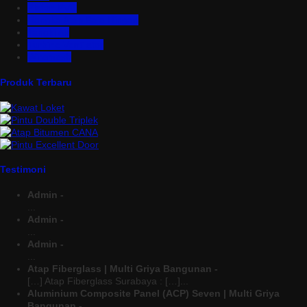
Plafon PVC
Rangka Atap Baja Ringan
Tangki Air
Turbine Ventilator
Wiremesh
Produk Terbaru
Testimoni
Admin -
...
Admin -
...
Admin -
...
Atap Fiberglass | Multi Griya Bangunan -
[…] Atap Fiberglass Surabaya : […]...
Aluminium Composite Panel (ACP) Seven | Multi Griya
Bangunan -