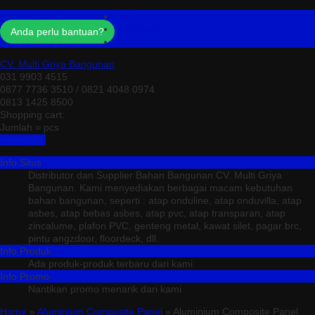
Profil
Testimonial
Anda perlu bantuan?
Kontak
CV. Multi Griya Bangunan
031 9903 4515
0877 7736 3510 / 0821 4048 0974
0813 1425 8500
Shopping cart:
Jumlah =
pcs
Keranjang
Info Situs
Distributor dan Supplier Bahan Bangunan CV. Multi Griya
Bangunan. Kami menyediakan berbagai macam kebutuhan
bahan bangunan, seperti : atap onduline, atap onduvilla, atap
asbes, atap bebas asbes, atap pvc, atap transparan, atap
zincalume, plafon PVC, genteng metal, kawat silet, pagar brc,
pintu angzdoor, floordeck, dll.
Info Produk
Ada produk-produk terbaru dari kami
Info Promo
Nantikan promo menarik dari kami
Home
»
Aluminium Composite Panel
» Aluminium Composite Panel