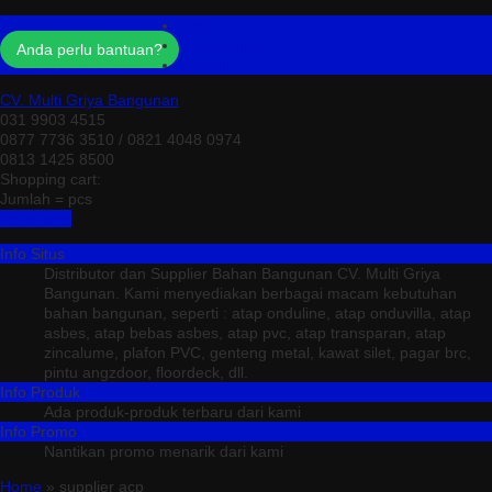
Profil
Testimonial
Anda perlu bantuan?
Kontak
CV. Multi Griya Bangunan
031 9903 4515
0877 7736 3510 / 0821 4048 0974
0813 1425 8500
Shopping cart:
Jumlah =
pcs
Keranjang
Info Situs
Distributor dan Supplier Bahan Bangunan CV. Multi Griya
Bangunan. Kami menyediakan berbagai macam kebutuhan
bahan bangunan, seperti : atap onduline, atap onduvilla, atap
asbes, atap bebas asbes, atap pvc, atap transparan, atap
zincalume, plafon PVC, genteng metal, kawat silet, pagar brc,
pintu angzdoor, floordeck, dll.
Info Produk
Ada produk-produk terbaru dari kami
Info Promo
Nantikan promo menarik dari kami
Home
» supplier acp