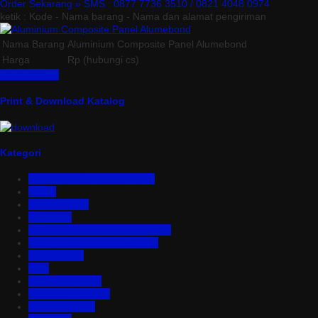
Order Sekarang »
SMS : 0877 7736 3510 / 0821 4048 0974
ketik : Kode - Nama barang - Nama dan alamat pengiriman
Nama Barang
Aluminium Composite Panel Alumebond
Harga
Rp (hubungi cs)
Lihat Detail »
Print & Download Katalog
Kategori
Aluminium Composite Panel
Asbes
Atap Bitumen
Atap PVC
Atap Transparan Polycarbonate
Atap Zincalume – Galvalume
Bata Ringan
Baut
Expanded Metal
Floordeck Bondek
Genteng Metal