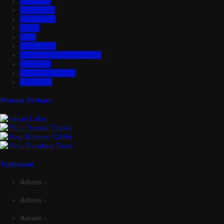
Insulation
Kawat Silet
Pagar BRC
Partisi
Pintu
Plafon PVC
Rangka Atap Baja Ringan
Tangki Air
Turbine Ventilator
Wiremesh
Produk Terbaru
Testimoni
Admin -
...
Admin -
...
Admin -