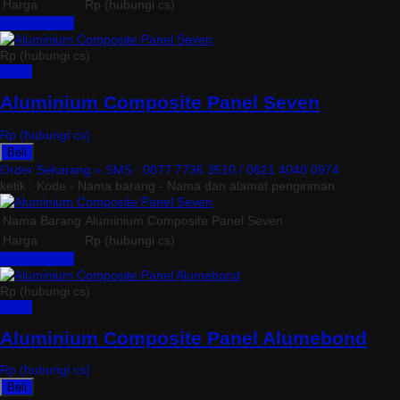
Harga
Rp (hubungi cs)
Lihat Detail »
Rp (hubungi cs)
Detail
Aluminium Composite Panel Seven
Rp (hubungi cs)
Beli
Order Sekarang »
SMS : 0877 7736 3510 / 0821 4048 0974
ketik : Kode - Nama barang - Nama dan alamat pengiriman
Nama Barang
Aluminium Composite Panel Seven
Harga
Rp (hubungi cs)
Lihat Detail »
Rp (hubungi cs)
Detail
Aluminium Composite Panel Alumebond
Rp (hubungi cs)
Beli