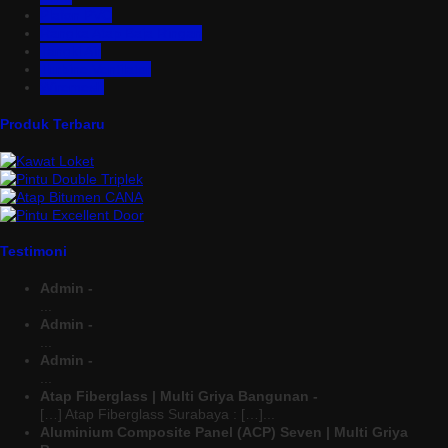
Plafon PVC
Rangka Atap Baja Ringan
Tangki Air
Turbine Ventilator
Wiremesh
Produk Terbaru
Testimoni
Admin -
...
Admin -
...
Admin -
...
Atap Fiberglass | Multi Griya Bangunan -
[…] Atap Fiberglass Surabaya : […]...
Aluminium Composite Panel (ACP) Seven | Multi Griya