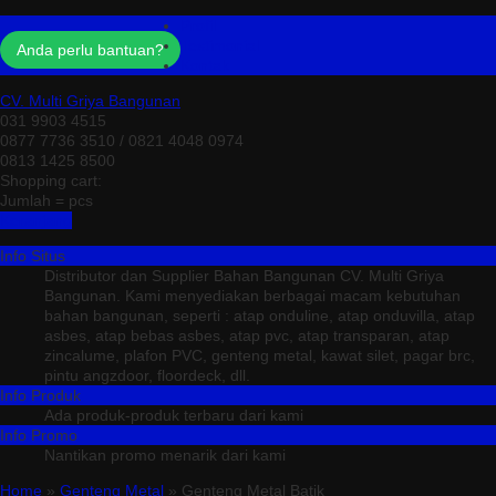
Profil
Testimonial
Anda perlu bantuan?
Kontak
CV. Multi Griya Bangunan
031 9903 4515
0877 7736 3510 / 0821 4048 0974
0813 1425 8500
Shopping cart:
Jumlah =
pcs
Keranjang
Info Situs
Distributor dan Supplier Bahan Bangunan CV. Multi Griya
Bangunan. Kami menyediakan berbagai macam kebutuhan
bahan bangunan, seperti : atap onduline, atap onduvilla, atap
asbes, atap bebas asbes, atap pvc, atap transparan, atap
zincalume, plafon PVC, genteng metal, kawat silet, pagar brc,
pintu angzdoor, floordeck, dll.
Info Produk
Ada produk-produk terbaru dari kami
Info Promo
Nantikan promo menarik dari kami
Home
»
Genteng Metal
» Genteng Metal Batik