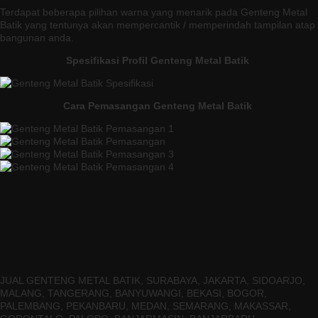
Terdapat beberapa pilihan warna yang menarik pada Genteng Metal
Batik yang tentunya akan mempercantik / memperindah tampilan atap
bangunan anda.
Spesifikasi Profil Genteng Metal Batik
Cara Pemasangan Genteng Metal Batik
JUAL GENTENG METAL BATIK, SURABAYA, JAKARTA, SIDOARJO,
MALANG, TANGERANG, BANYUWANGI, BEKASI, BOGOR,
PALEMBANG, PEKANBARU, MEDAN, SEMARANG, MAKASSAR,