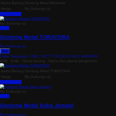
Nama Barang
Genteng Metal Minimalis
Harga
Rp (hubungi cs)
Lihat Detail »
Rp (hubungi cs)
Detail
Genteng Metal TORATORA
Rp (hubungi cs)
Beli
Order Sekarang »
SMS : 0877 7736 3510 / 0821 4048 0974
ketik : Kode - Nama barang - Nama dan alamat pengiriman
Nama Barang
Genteng Metal TORATORA
Harga
Rp (hubungi cs)
Lihat Detail »
Rp (hubungi cs)
Detail
Genteng Metal Soka Jempol
Rp (hubungi cs)