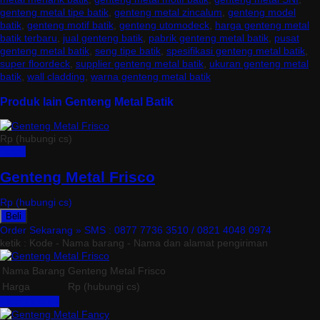
genteng metal tipe batik
,
genteng metal zincalum
,
genteng model
batik
,
genteng motif batik
,
genteng utomodeck
,
harga genteng metal
batik terbaru
,
jual genteng batik
,
pabrik genteng metal batik
,
pusat
genteng metal batik
,
seng tipe batik
,
spesifikasi genteng metal batik
,
super floordeck
,
supplier genteng metal batik
,
ukuran genteng metal
batik
,
wall cladding
,
warna genteng metal batik
Produk lain Genteng Metal Batik
Rp (hubungi cs)
Detail
Genteng Metal Frisco
Rp (hubungi cs)
Beli
Order Sekarang »
SMS : 0877 7736 3510 / 0821 4048 0974
ketik : Kode - Nama barang - Nama dan alamat pengiriman
Nama Barang
Genteng Metal Frisco
Harga
Rp (hubungi cs)
Lihat Detail »