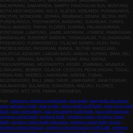
GORONTALO, PALOPO, BANJARMASIN, BANJARBARU,
BALIKPAPAN, SAMARINDA, SAMPIT, PANGKALAN BUN, BONTANG,
KUTAI KERTANEGARA, SOLO, KLATEN, KEBUMEN, PURWAKARTA,
PACITAN, WONOGIRI, JEPARA, REMBANG, DEMAK, BLORA, PATI,
PURBALINGGA, YOGYAKARTA, BANDUNG, SUKABUMI, CIAMIS,
PALU, MANADO, PAPUA, FLORES, KUPANG, PALANGKARAYA,
PONTIANAK, LAMPUNG, JAMBI, MATARAM, LOMBOK, PAMEKASAN,
BANGKALAN, SUMENEP, MADIUN, TRENGGALEK, TULUNGAGUNG,
PONOROGO, PURWOKERTO, CILACAP, DOMPU, ACEH, RIAU,
PROBOLINGGO, PASURUAN, BANGIL, BLITAR, MAGELANG,
SALATIGA, KENDARI, LABUAN BAJO, AMBON, KUPANG, BIMA, DILI,
DEPOK, SERANG, BANTEN, DENPASAR, RIAU, BATAM,
TANJUNGPINANG, MOJOKERTO, KEDIRI, JOMBANG, NGANJUK,
LUMAJANG, JEMBER, CILACAP, CILEGON, PEKALONGAN, TEGAL,
PEMALANG, BREBES, LAMONGAN, GRESIK, TUBAN,
BOJONEGORO, BALI, JAWA TIMUR, JAWA BARAT, JAWA TENGAH,
KALIMANTAN, SULAWESI, SUMATERA, MALUKU, FLORES,
TERNATE, NTT, NTB, TIMIKA, INDONESIA
tags:
aksesoris genteng metal batik
,
atap batik
,
atap batik zincalume
,
atap galvalum batik
,
atap metal
,
atap metal motif batik
,
atap seng motif
batik
,
atap utomodeck
,
atap zincalume motif batik
,
cara pemasangan
genteng metal batik
,
genteng batik
,
genteng metal
,
genteng metal
batik
,
genteng metal batik indonesia
,
genteng metal batik murah
,
genteng metal berpasir
,
genteng metal berpasir motif batik
,
genteng
metal menarik batik
,
genteng metal motif batik
,
genteng metal SNI
,