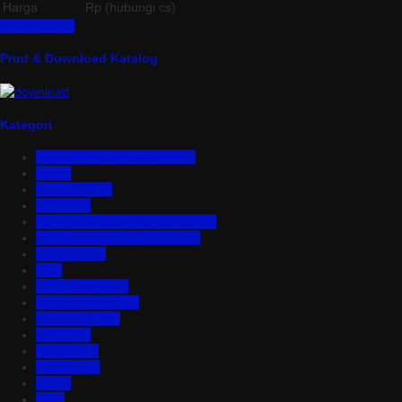
Harga
Rp (hubungi cs)
Lihat Detail »
Print & Download Katalog
Kategori
Aluminium Composite Panel
Asbes
Atap Bitumen
Atap PVC
Atap Transparan Polycarbonate
Atap Zincalume – Galvalume
Bata Ringan
Baut
Expanded Metal
Floordeck Bondek
Genteng Metal
Insulation
Kawat Silet
Pagar BRC
Partisi
Pintu