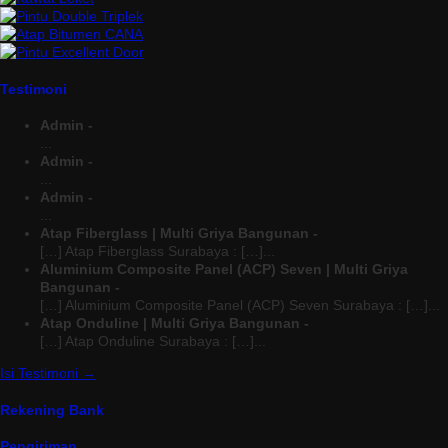
Testimoni
Admin -
...
Admin -
...
Admin -
...
Atap Fiberglass | Multi Griya Bangunan -
[…] Atap Fiberglass Surabaya : […]...
Aluminium Composite Panel (ACP) Seven | Multi Griya
Bangunan -
[…] Aluminium Composite Panel (ACP) Seven Surabaya : […]...
Atap Onduline | Multi Griya Bangunan -
[…] Atap Onduline Surabaya : […]...
Isi Testimoni →
Rekening Bank
Pengiriman