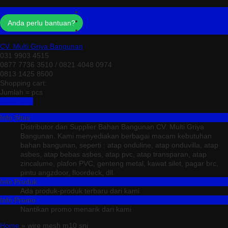
Profil
Testimonial
Anda perlu bantuan?
Kontak
CV. Multi Griya Bangunan
031 9903 4515
0877 7736 3510 / 0821 4048 0974
0813 1425 8500
Shopping cart:
Jumlah =
pcs
Keranjang
Info Situs
Distributor dan Supplier Bahan Bangunan CV. Multi Griya
Bangunan. Kami menyediakan berbagai macam kebutuhan
bahan bangunan, seperti : atap onduline, atap onduvilla, atap
asbes, atap bebas asbes, atap pvc, atap transparan, atap
zincalume, plafon PVC, genteng metal, kawat silet, pagar brc,
pintu angzdoor, floordeck, dll.
Info Produk
Ada produk-produk terbaru dari kami
Info Promo
Nantikan promo menarik dari kami
Home
» wire mesh m10 sni