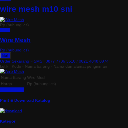
wire mesh m10 sni
Rp (hubungi cs)
Detail
Wire Mesh
Rp (hubungi cs)
Beli
Order Sekarang »
SMS : 0877 7736 3510 / 0821 4048 0974
ketik : Kode - Nama barang - Nama dan alamat pengiriman
Nama Barang
Wire Mesh
Harga
Rp (hubungi cs)
Lihat Detail »
Print & Download Katalog
Kategori