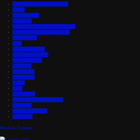
Aluminium Composite Panel
Asbes
Atap Bitumen
Atap PVC
Atap Transparan Polycarbonate
Atap Zincalume – Galvalume
Bata Ringan
Baut
Expanded Metal
Floordeck Bondek
Genteng Metal
Insulation
Kawat Silet
Pagar BRC
Partisi
Pintu
Plafon PVC
Rangka Atap Baja Ringan
Tangki Air
Turbine Ventilator
Wiremesh
Produk Terbaru