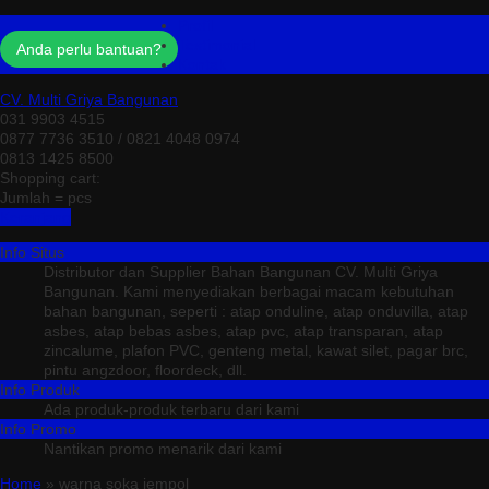
Profil
Testimonial
Anda perlu bantuan?
Kontak
CV. Multi Griya Bangunan
031 9903 4515
0877 7736 3510 / 0821 4048 0974
0813 1425 8500
Shopping cart:
Jumlah =
pcs
Keranjang
Info Situs
Distributor dan Supplier Bahan Bangunan CV. Multi Griya
Bangunan. Kami menyediakan berbagai macam kebutuhan
bahan bangunan, seperti : atap onduline, atap onduvilla, atap
asbes, atap bebas asbes, atap pvc, atap transparan, atap
zincalume, plafon PVC, genteng metal, kawat silet, pagar brc,
pintu angzdoor, floordeck, dll.
Info Produk
Ada produk-produk terbaru dari kami
Info Promo
Nantikan promo menarik dari kami
Home
» warna soka jempol