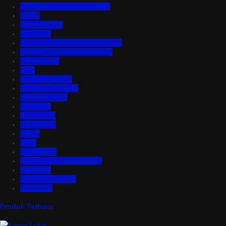
Aluminium Composite Panel
Asbes
Atap Bitumen
Atap PVC
Atap Transparan Polycarbonate
Atap Zincalume – Galvalume
Bata Ringan
Baut
Expanded Metal
Floordeck Bondek
Genteng Metal
Insulation
Kawat Silet
Pagar BRC
Partisi
Pintu
Plafon PVC
Rangka Atap Baja Ringan
Tangki Air
Turbine Ventilator
Wiremesh
Produk Terbaru