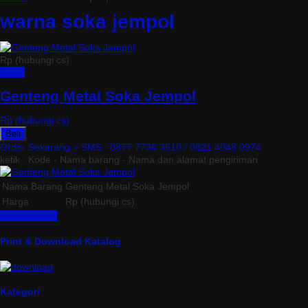
warna soka jempol
Rp (hubungi cs)
Detail
Genteng Metal Soka Jempol
Rp (hubungi cs)
Beli
Order Sekarang »
SMS : 0877 7736 3510 / 0821 4048 0974
ketik : Kode - Nama barang - Nama dan alamat pengiriman
Nama Barang
Genteng Metal Soka Jempol
Harga
Rp (hubungi cs)
Lihat Detail »
Print & Download Katalog
Kategori