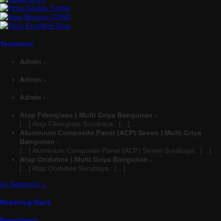
Testimoni
Admin -
...
Admin -
...
Admin -
...
Atap Fiberglass | Multi Griya Bangunan -
[…] Atap Fiberglass Surabaya : […]...
Aluminium Composite Panel (ACP) Seven | Multi Griya
Bangunan -
[…] Aluminium Composite Panel (ACP) Seven Surabaya : […]...
Atap Onduline | Multi Griya Bangunan -
[…] Atap Onduline Surabaya : […]...
Isi Testimoni →
Rekening Bank
Pengiriman