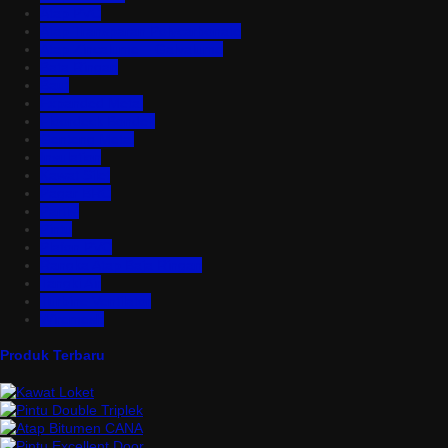
Atap PVC
Atap Transparan Polycarbonate
Atap Zincalume – Galvalume
Bata Ringan
Baut
Expanded Metal
Floordeck Bondek
Genteng Metal
Insulation
Kawat Silet
Pagar BRC
Partisi
Pintu
Plafon PVC
Rangka Atap Baja Ringan
Tangki Air
Turbine Ventilator
Wiremesh
Produk Terbaru