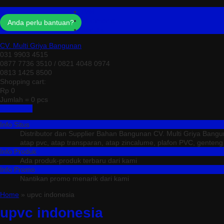
Profil
Testimonial
Anda perlu bantuan?
Kontak
CV. Multi Griya Bangunan
031 9903 4515
0877 7736 3510 / 0821 4048 0974
0813 1425 8500
Shopping cart:
Rp 0
Jumlah =
0
pcs
Keranjang
Info Situs
Distributor dan Supplier Bahan Bangunan CV. Multi Griya Bang
atap pvc, atap transparan, atap zincalume, plafon PVC, genteng me
Info Produk
Ada produk-produk terbaru dari kami
Info Promo
Nantikan promo menarik dari kami
Home
» upvc indonesia
upvc indonesia