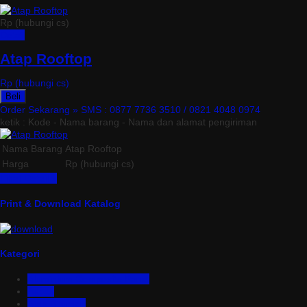
Rp (hubungi cs)
Detail
Atap Rooftop
Rp (hubungi cs)
Beli
Order Sekarang »
SMS : 0877 7736 3510 / 0821 4048 0974
ketik : Kode - Nama barang - Nama dan alamat pengiriman
Nama Barang
Atap Rooftop
Harga
Rp (hubungi cs)
Lihat Detail »
Print & Download Katalog
Kategori
Aluminium Composite Panel
Asbes
Atap Bitumen