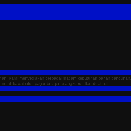
unan. Kami menyediakan berbagai macam kebutuhan bahan bangunan, sep
tal, kawat silet, pagar brc, pintu angzdoor, floordeck, dll.