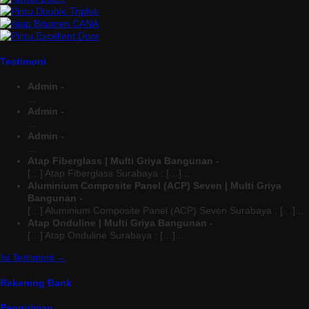
Testimoni
Admin -
...
Admin -
...
Admin -
...
Atap Fiberglass | Multi Griya Bangunan -
[…] Atap Fiberglass Surabaya : […]...
Aluminium Composite Panel (ACP) Seven | Multi Griya
Bangunan -
[…] Aluminium Composite Panel (ACP) Seven Surabaya : […]...
Atap Onduline | Multi Griya Bangunan -
[…] Atap Onduline Surabaya : […]...
Isi Testimoni →
Rekening Bank
Pengiriman