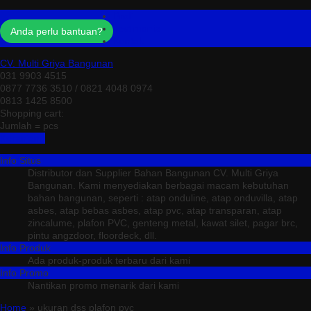
Profil
Testimonial
Anda perlu bantuan?
Kontak
CV. Multi Griya Bangunan
031 9903 4515
0877 7736 3510 / 0821 4048 0974
0813 1425 8500
Shopping cart:
Jumlah =
pcs
Keranjang
Info Situs
Distributor dan Supplier Bahan Bangunan CV. Multi Griya
Bangunan. Kami menyediakan berbagai macam kebutuhan
bahan bangunan, seperti : atap onduline, atap onduvilla, atap
asbes, atap bebas asbes, atap pvc, atap transparan, atap
zincalume, plafon PVC, genteng metal, kawat silet, pagar brc,
pintu angzdoor, floordeck, dll.
Info Produk
Ada produk-produk terbaru dari kami
Info Promo
Nantikan promo menarik dari kami
Home
» ukuran dss plafon pvc