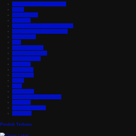
Aluminium Composite Panel
Asbes
Atap Bitumen
Atap PVC
Atap Transparan Polycarbonate
Atap Zincalume – Galvalume
Bata Ringan
Baut
Expanded Metal
Floordeck Bondek
Genteng Metal
Insulation
Kawat Silet
Pagar BRC
Partisi
Pintu
Plafon PVC
Rangka Atap Baja Ringan
Tangki Air
Turbine Ventilator
Wiremesh
Produk Terbaru