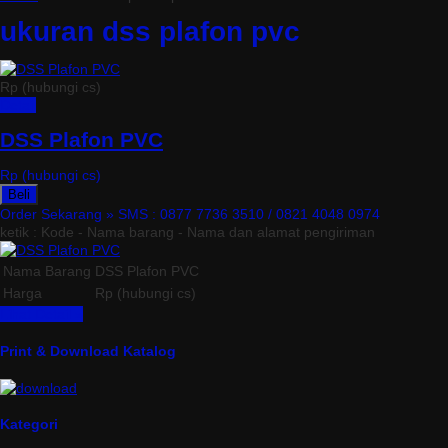
ukuran dss plafon pvc
Rp (hubungi cs)
Detail
DSS Plafon PVC
Rp (hubungi cs)
Beli
Order Sekarang »
SMS : 0877 7736 3510 / 0821 4048 0974
ketik : Kode - Nama barang - Nama dan alamat pengiriman
Nama Barang
DSS Plafon PVC
Harga
Rp (hubungi cs)
Lihat Detail »
Print & Download Katalog
Kategori