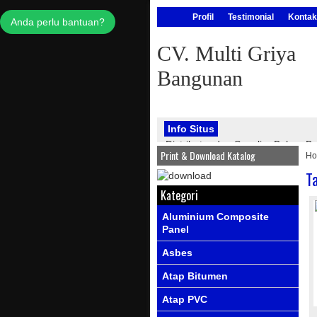
Profil
Testimonial
Kontak
Anda perlu bantuan?
CV. Multi Griya
Bangunan
Info Situs
Distributor dan Supplier Bahan
Print & Download Katalog
H
bangunan, seperti : atap onduline
PVC, genteng metal, kawat silet, p
Ta
Info Produk
Ada produk-prod
Kategori
Aluminium Composite
Panel
Asbes
Atap Bitumen
Atap PVC