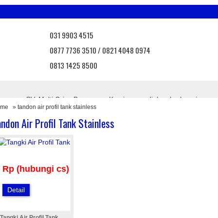
031 9903 4515
0877 7736 3510 / 0821 4048 0974
0813 1425 8500
 Bangunan CV. Multi Griya Bangunan. Kami menyediakan berbagai mac
ome
» tandon air profil tank stainless
, atap onduvilla, atap asbes, atap bebas asbes, atap pvc, atap transpa
agar brc, pintu angzdoor, floordeck, dll.
ndon Air Profil Tank Stainless
uk terbaru dari kami
Info Promo
Nantikan promo menarik d
Rp (hubungi cs)
Detail
Tangki Air Profil Tank