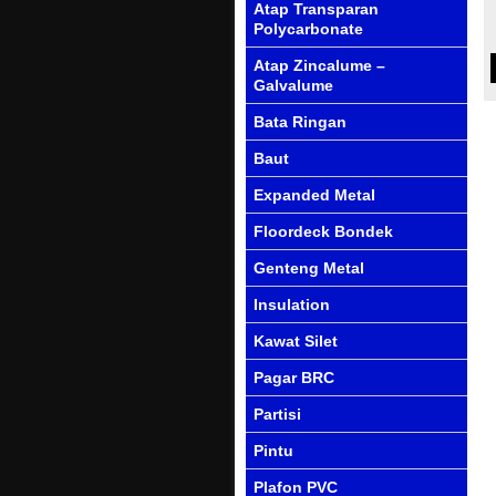
Atap Transparan
Polycarbonate
Atap Zincalume –
Galvalume
Bata Ringan
Baut
Expanded Metal
Floordeck Bondek
Genteng Metal
Insulation
Kawat Silet
Pagar BRC
Partisi
Pintu
Plafon PVC