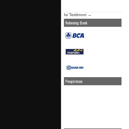
Isi Testimoni →
Rekening Bank
Pengiriman