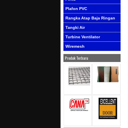
Plafon PVC
Rangka Atap Baja Ringan
Tangki Air
Turbine Ventilator
Wiremesh
Produk Terbaru