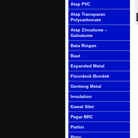
Atap PVC
Atap Transparan
Polycarbonate
Atap Zincalume –
Galvalume
Bata Ringan
Baut
Expanded Metal
Floordeck Bondek
Genteng Metal
Insulation
Kawat Silet
Pagar BRC
Partisi
Pintu