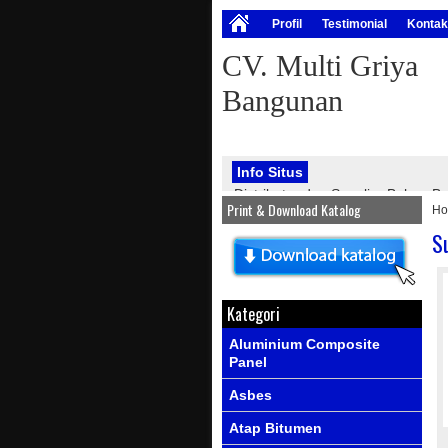
Profil
Testimonial
Kontak
CV. Multi Griya
Bangunan
Info Situs
Distributor dan Supplier Bahan
Print & Download Katalog
H
bangunan, seperti : atap onduline
PVC, genteng metal, kawat silet, p
S
Info Produk
Ada produk-prod
Kategori
Aluminium Composite
Panel
Asbes
Atap Bitumen