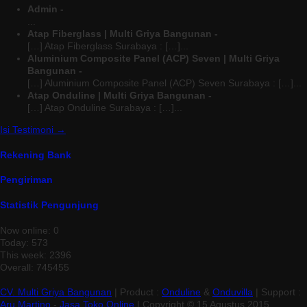
Admin -
...
Atap Fiberglass | Multi Griya Bangunan -
[…] Atap Fiberglass Surabaya : […]...
Aluminium Composite Panel (ACP) Seven | Multi Griya
Bangunan -
[…] Aluminium Composite Panel (ACP) Seven Surabaya : […]...
Atap Onduline | Multi Griya Bangunan -
[…] Atap Onduline Surabaya : […]...
Isi Testimoni →
Rekening Bank
Pengiriman
Statistik Pengunjung
Now online: 0
Today: 573
This week: 2396
Overall: 745455
CV. Multi Griya Bangunan
| Product :
Onduline
&
Onduvilla
| Support :
Aru Martino
-
Jasa Toko Online
| Copyright © 15 Agustus 2015