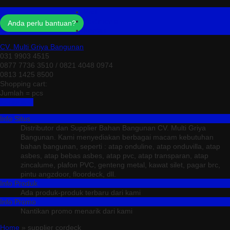
Profil
Testimonial
Anda perlu bantuan?
Kontak
CV. Multi Griya Bangunan
031 9903 4515
0877 7736 3510 / 0821 4048 0974
0813 1425 8500
Shopping cart:
Jumlah =
pcs
Keranjang
Info Situs
Distributor dan Supplier Bahan Bangunan CV. Multi Griya
Bangunan. Kami menyediakan berbagai macam kebutuhan
bahan bangunan, seperti : atap onduline, atap onduvilla, atap
asbes, atap bebas asbes, atap pvc, atap transparan, atap
zincalume, plafon PVC, genteng metal, kawat silet, pagar brc,
pintu angzdoor, floordeck, dll.
Info Produk
Ada produk-produk terbaru dari kami
Info Promo
Nantikan promo menarik dari kami
Home
» supplier cordeck