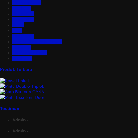
Genteng Metal
Insulation
Kawat Silet
Pagar BRC
Partisi
Pintu
Plafon PVC
Rangka Atap Baja Ringan
Tangki Air
Turbine Ventilator
Wiremesh
Produk Terbaru
Testimoni
Admin -
...
Admin -
...