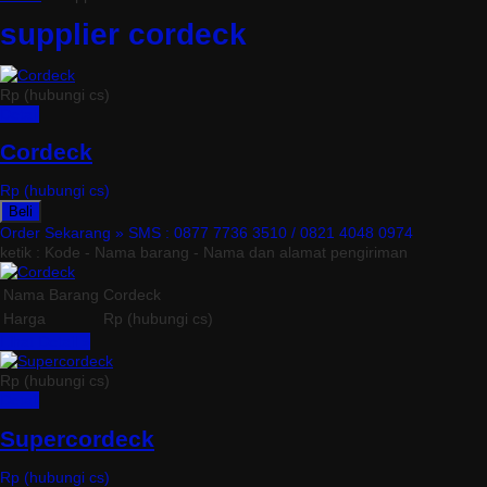
supplier cordeck
Rp (hubungi cs)
Detail
Cordeck
Rp (hubungi cs)
Beli
Order Sekarang »
SMS : 0877 7736 3510 / 0821 4048 0974
ketik : Kode - Nama barang - Nama dan alamat pengiriman
Nama Barang
Cordeck
Harga
Rp (hubungi cs)
Lihat Detail »
Rp (hubungi cs)
Detail
Supercordeck
Rp (hubungi cs)