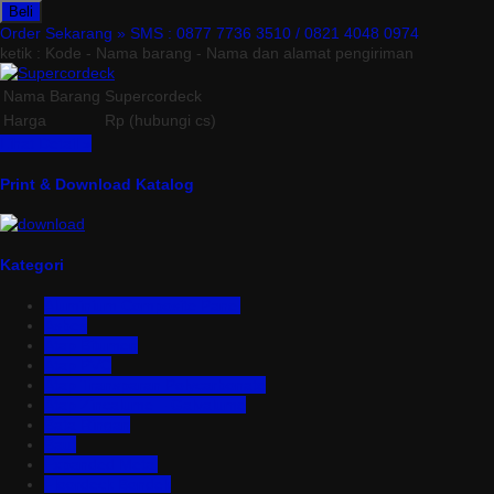
Beli
Order Sekarang »
SMS : 0877 7736 3510 / 0821 4048 0974
ketik : Kode - Nama barang - Nama dan alamat pengiriman
Nama Barang
Supercordeck
Harga
Rp (hubungi cs)
Lihat Detail »
Print & Download Katalog
Kategori
Aluminium Composite Panel
Asbes
Atap Bitumen
Atap PVC
Atap Transparan Polycarbonate
Atap Zincalume – Galvalume
Bata Ringan
Baut
Expanded Metal
Floordeck Bondek