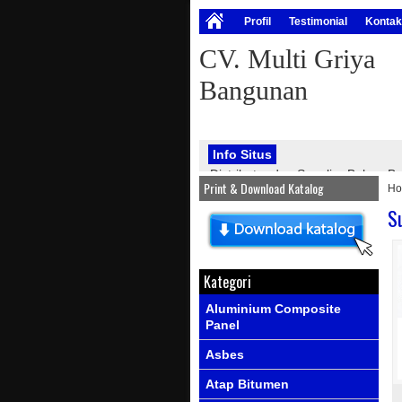
Profil
Testimonial
Kontak
CV. Multi Griya
Bangunan
Info Situs
Distributor dan Supplier Bahan
Print & Download Katalog
H
bangunan, seperti : atap onduline
PVC, genteng metal, kawat silet, p
S
Info Produk
Ada produk-prod
Kategori
Aluminium Composite
Panel
Asbes
Atap Bitumen