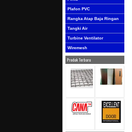
Plafon PVC
Rangka Atap Baja Ringan
Tangki Air
Turbine Ventilator
Wiremesh
Produk Terbaru