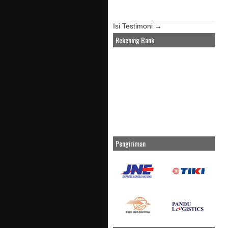
Isi Testimoni →
Rekening Bank
Pengiriman