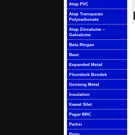
Atap PVC
Atap Transparan
Polycarbonate
Atap Zincalume –
Galvalume
Bata Ringan
Baut
Expanded Metal
Floordeck Bondek
Genteng Metal
Insulation
Kawat Silet
Pagar BRC
Partisi
Pintu