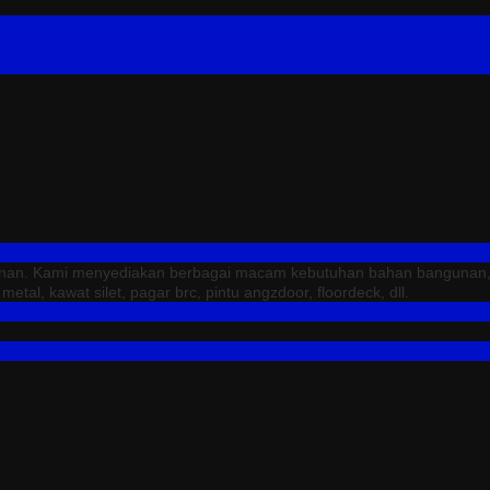
unan. Kami menyediakan berbagai macam kebutuhan bahan bangunan, sep
tal, kawat silet, pagar brc, pintu angzdoor, floordeck, dll.