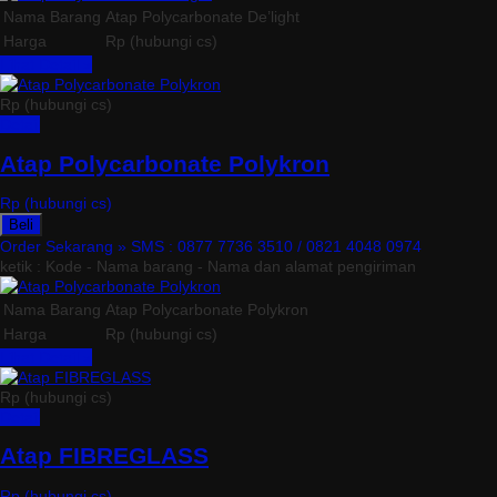
Nama Barang
Atap Polycarbonate De’light
Harga
Rp (hubungi cs)
Lihat Detail »
Rp (hubungi cs)
Detail
Atap Polycarbonate Polykron
Rp (hubungi cs)
Beli
Order Sekarang »
SMS : 0877 7736 3510 / 0821 4048 0974
ketik : Kode - Nama barang - Nama dan alamat pengiriman
Nama Barang
Atap Polycarbonate Polykron
Harga
Rp (hubungi cs)
Lihat Detail »
Rp (hubungi cs)
Detail
Atap FIBREGLASS
Rp (hubungi cs)