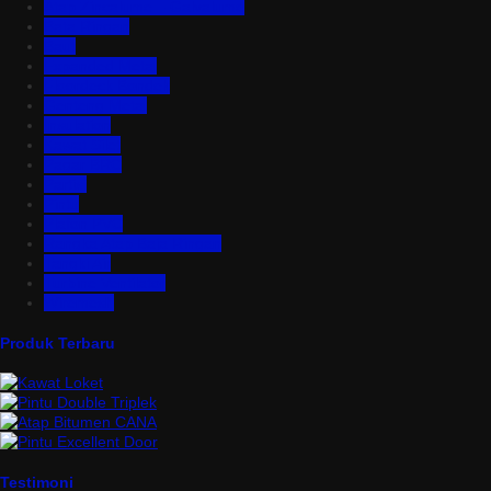
Atap Zincalume – Galvalume
Bata Ringan
Baut
Expanded Metal
Floordeck Bondek
Genteng Metal
Insulation
Kawat Silet
Pagar BRC
Partisi
Pintu
Plafon PVC
Rangka Atap Baja Ringan
Tangki Air
Turbine Ventilator
Wiremesh
Produk Terbaru
Testimoni