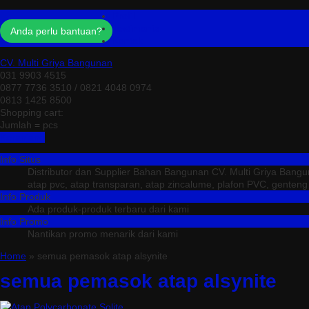
Profil
Testimonial
Anda perlu bantuan?
Kontak
CV. Multi Griya Bangunan
031 9903 4515
0877 7736 3510 / 0821 4048 0974
0813 1425 8500
Shopping cart:
Jumlah =
pcs
Keranjang
Info Situs
Distributor dan Supplier Bahan Bangunan CV. Multi Griya Bang
atap pvc, atap transparan, atap zincalume, plafon PVC, genteng me
Info Produk
Ada produk-produk terbaru dari kami
Info Promo
Nantikan promo menarik dari kami
Home
» semua pemasok atap alsynite
semua pemasok atap alsynite