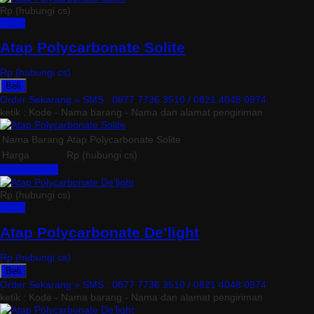
Rp (hubungi cs)
Detail
Atap Polycarbonate Solite
Rp (hubungi cs)
Beli
Order Sekarang »
SMS : 0877 7736 3510 / 0821 4048 0974
ketik : Kode - Nama barang - Nama dan alamat pengiriman
Nama Barang
Atap Polycarbonate Solite
Harga
Rp (hubungi cs)
Lihat Detail »
Rp (hubungi cs)
Detail
Atap Polycarbonate De’light
Rp (hubungi cs)
Beli
Order Sekarang »
SMS : 0877 7736 3510 / 0821 4048 0974
ketik : Kode - Nama barang - Nama dan alamat pengiriman