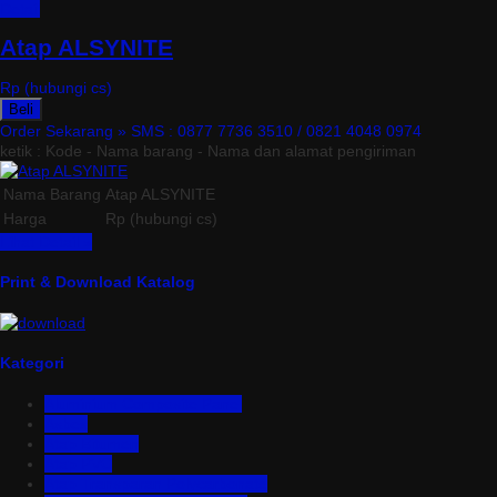
Detail
Atap ALSYNITE
Rp (hubungi cs)
Beli
Order Sekarang »
SMS : 0877 7736 3510 / 0821 4048 0974
ketik : Kode - Nama barang - Nama dan alamat pengiriman
Nama Barang
Atap ALSYNITE
Harga
Rp (hubungi cs)
Lihat Detail »
Print & Download Katalog
Kategori
Aluminium Composite Panel
Asbes
Atap Bitumen
Atap PVC
Atap Transparan Polycarbonate