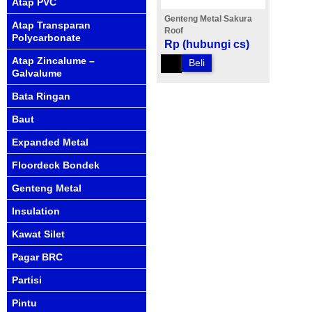
Atap PVC
Genteng Metal Sakura
Atap Transparan
Roof
Polycarbonate
Rp (hubungi cs)
Atap Zincalume –
Beli
Galvalume
Bata Ringan
Baut
Expanded Metal
Floordeck Bondek
Genteng Metal
Insulation
Kawat Silet
Pagar BRC
Partisi
Pintu