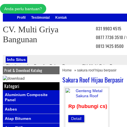
Anda perlu bantuan?
Profil
Testimonial
Kontak
CV. Multi Griya
031 9903 4515
0877 7736 3510 /
Bangunan
0813 1425 8500
Info Situs
Distributor dan Supplier Bahan Bangunan CV. Multi Griya Bangu
Print & Download Katalog
Home
» sakura roof hijau berpasir
bangunan, seperti : atap onduline, atap onduvilla, atap asbes, ata
PVC, genteng metal, kawat silet, pagar brc, pintu angzdoor, floordec
Sakura Roof Hijau Berpasir
Info Produk
Ada produk-produk terbaru dari kami
Info
Kategori
Aluminium Composite
Panel
Rp (hubungi cs)
Asbes
Atap Bitumen
Detail