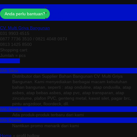
Profil
Testimonial
Anda perlu bantuan?
Kontak
CV. Multi Griya Bangunan
031 9903 4515
0877 7736 3510 / 0821 4048 0974
0813 1425 8500
Shopping cart:
Jumlah =
pcs
Keranjang
Info Situs
Distributor dan Supplier Bahan Bangunan CV. Multi Griya
Bangunan. Kami menyediakan berbagai macam kebutuhan
bahan bangunan, seperti : atap onduline, atap onduvilla, atap
asbes, atap bebas asbes, atap pvc, atap transparan, atap
zincalume, plafon PVC, genteng metal, kawat silet, pagar brc,
pintu angzdoor, floordeck, dll.
Info Produk
Ada produk-produk terbaru dari kami
Info Promo
Nantikan promo menarik dari kami
Home
» profil hollow