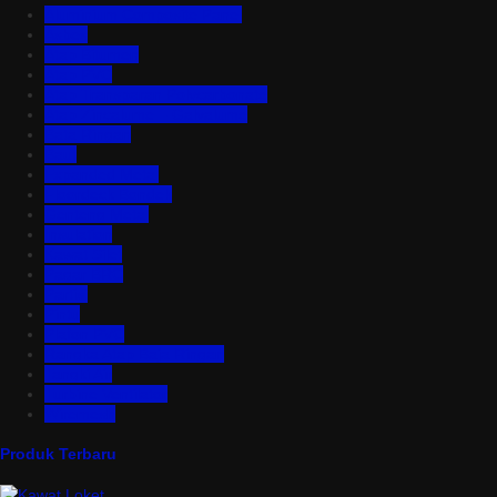
Aluminium Composite Panel
Asbes
Atap Bitumen
Atap PVC
Atap Transparan Polycarbonate
Atap Zincalume – Galvalume
Bata Ringan
Baut
Expanded Metal
Floordeck Bondek
Genteng Metal
Insulation
Kawat Silet
Pagar BRC
Partisi
Pintu
Plafon PVC
Rangka Atap Baja Ringan
Tangki Air
Turbine Ventilator
Wiremesh
Produk Terbaru