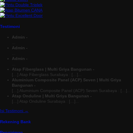
Testimoni
Admin -
...
Admin -
...
Admin -
...
Atap Fiberglass | Multi Griya Bangunan -
[…] Atap Fiberglass Surabaya : […]...
Aluminium Composite Panel (ACP) Seven | Multi Griya
Bangunan -
[…] Aluminium Composite Panel (ACP) Seven Surabaya : […]...
Atap Onduline | Multi Griya Bangunan -
[…] Atap Onduline Surabaya : […]...
Isi Testimoni →
Rekening Bank
Pengiriman