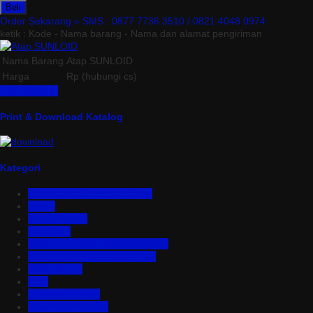
Beli
Order Sekarang »
SMS : 0877 7736 3510 / 0821 4048 0974
ketik : Kode - Nama barang - Nama dan alamat pengiriman
Nama Barang
Atap SUNLOID
Harga
Rp (hubungi cs)
Lihat Detail »
Print & Download Katalog
Kategori
Aluminium Composite Panel
Asbes
Atap Bitumen
Atap PVC
Atap Transparan Polycarbonate
Atap Zincalume – Galvalume
Bata Ringan
Baut
Expanded Metal
Floordeck Bondek