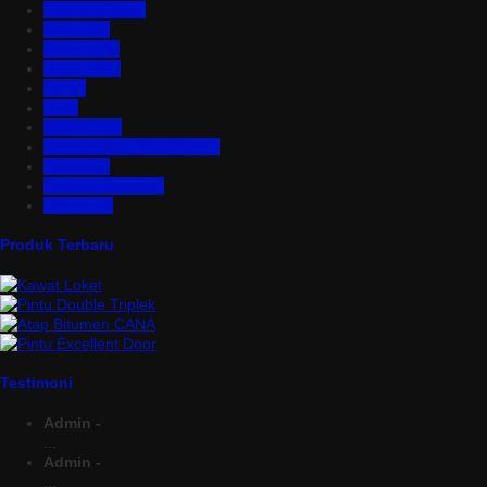
Genteng Metal
Insulation
Kawat Silet
Pagar BRC
Partisi
Pintu
Plafon PVC
Rangka Atap Baja Ringan
Tangki Air
Turbine Ventilator
Wiremesh
Produk Terbaru
Testimoni
Admin -
...
Admin -
...