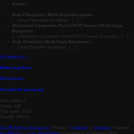
Admin -
...
Atap Fiberglass | Multi Griya Bangunan -
[…] Atap Fiberglass Surabaya : […]...
Aluminium Composite Panel (ACP) Seven | Multi Griya
Bangunan -
[…] Aluminium Composite Panel (ACP) Seven Surabaya : […]...
Atap Onduline | Multi Griya Bangunan -
[…] Atap Onduline Surabaya : […]...
Isi Testimoni →
Rekening Bank
Pengiriman
Statistik Pengunjung
Now online: 0
Today: 130
This week: 3352
Overall: 746411
CV. Multi Griya Bangunan
| Product :
Onduline
&
Onduvilla
| Support :
Aru Martino
-
Jasa Toko Online
| Copyright © 15 Agustus 2015