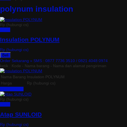
polynum insulation
Rp (hubungi cs)
Detail
Insulation POLYNUM
Rp (hubungi cs)
Beli
Order Sekarang »
SMS : 0877 7736 3510 / 0821 4048 0974
ketik : Kode - Nama barang - Nama dan alamat pengiriman
Nama Barang
Insulation POLYNUM
Harga
Rp (hubungi cs)
Lihat Detail »
Rp (hubungi cs)
Detail
Atap SUNLOID
Rp (hubungi cs)