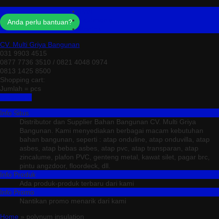
Profil
Testimonial
Anda perlu bantuan?
Kontak
CV. Multi Griya Bangunan
031 9903 4515
0877 7736 3510 / 0821 4048 0974
0813 1425 8500
Shopping cart:
Jumlah =
pcs
Keranjang
Info Situs
Distributor dan Supplier Bahan Bangunan CV. Multi Griya
Bangunan. Kami menyediakan berbagai macam kebutuhan
bahan bangunan, seperti : atap onduline, atap onduvilla, atap
asbes, atap bebas asbes, atap pvc, atap transparan, atap
zincalume, plafon PVC, genteng metal, kawat silet, pagar brc,
pintu angzdoor, floordeck, dll.
Info Produk
Ada produk-produk terbaru dari kami
Info Promo
Nantikan promo menarik dari kami
Home
» polynum insulation