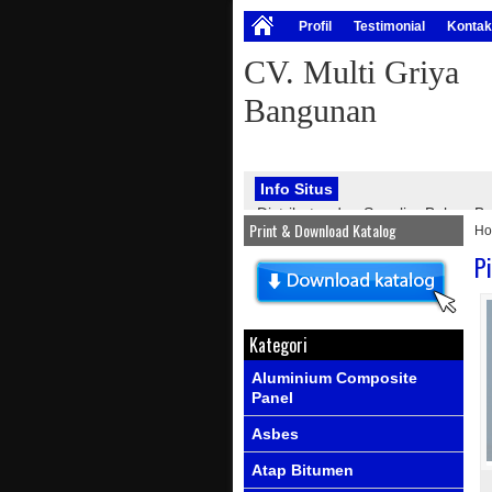
Profil
Testimonial
Kontak
CV. Multi Griya
Bangunan
Info Situs
Distributor dan Supplier Bahan
Print & Download Katalog
H
bangunan, seperti : atap onduline
PVC, genteng metal, kawat silet, p
P
Info Produk
Ada produk-prod
Kategori
Aluminium Composite
Panel
Asbes
Atap Bitumen