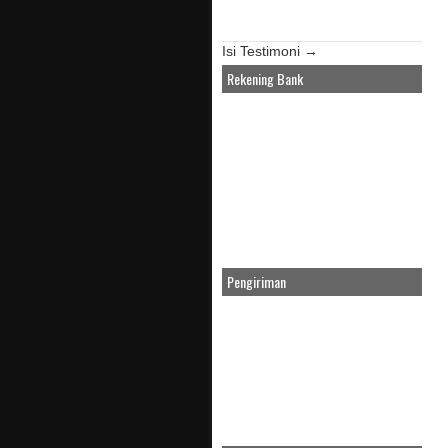
Isi Testimoni →
Rekening Bank
Pengiriman