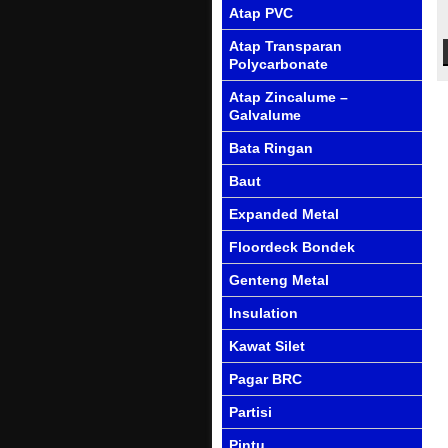
Atap PVC
Atap Transparan
Polycarbonate
Atap Zincalume –
Galvalume
Bata Ringan
Baut
Expanded Metal
Floordeck Bondek
Genteng Metal
Insulation
Kawat Silet
Pagar BRC
Partisi
Pintu