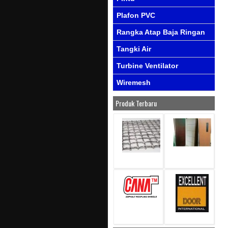
Plafon PVC
Rangka Atap Baja Ringan
Tangki Air
Turbine Ventilator
Wiremesh
Produk Terbaru