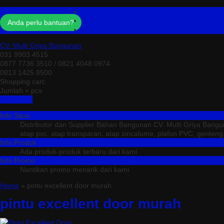
Profil
Testimonial
Anda perlu bantuan?
Kontak
CV. Multi Griya Bangunan
031 9903 4515
0877 7736 3510 / 0821 4048 0974
0813 1425 8500
Shopping cart:
Jumlah =
pcs
Keranjang
Info Situs
Distributor dan Supplier Bahan Bangunan CV. Multi Griya Bang
atap pvc, atap transparan, atap zincalume, plafon PVC, genteng me
Info Produk
Ada produk-produk terbaru dari kami
Info Promo
Nantikan promo menarik dari kami
Home
» pintu excellent door murah
pintu excellent door murah