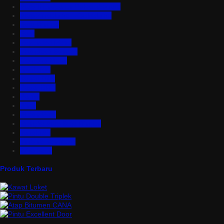
Atap Transparan Polycarbonate
Atap Zincalume – Galvalume
Bata Ringan
Baut
Expanded Metal
Floordeck Bondek
Genteng Metal
Insulation
Kawat Silet
Pagar BRC
Partisi
Pintu
Plafon PVC
Rangka Atap Baja Ringan
Tangki Air
Turbine Ventilator
Wiremesh
Produk Terbaru