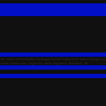
unan. Kami menyediakan berbagai macam kebutuhan bahan bangunan, sep
tal, kawat silet, pagar brc, pintu angzdoor, floordeck, dll.