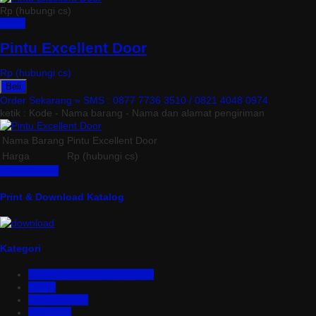
Rp (hubungi cs)
Detail
Pintu Excellent Door
Rp (hubungi cs)
Beli
Order Sekarang »
SMS : 0877 7736 3510 / 0821 4048 0974
ketik : Kode - Nama barang - Nama dan alamat pengiriman
Nama Barang
Pintu Excellent Door
Harga
Rp (hubungi cs)
Lihat Detail »
Print & Download Katalog
Kategori
Aluminium Composite Panel
Asbes
Atap Bitumen
Atap PVC