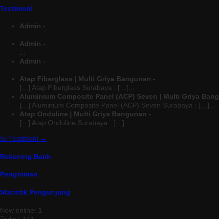
Testimoni
Admin -
...
Admin -
...
Admin -
...
Atap Fiberglass | Multi Griya Bangunan -
[…] Atap Fiberglass Surabaya : […]...
Aluminium Composite Panel (ACP) Seven | Multi Griya Ban
[…] Aluminium Composite Panel (ACP) Seven Surabaya : […]...
Atap Onduline | Multi Griya Bangunan -
[…] Atap Onduline Surabaya : […]...
Isi Testimoni →
Rekening Bank
Pengiriman
Statistik Pengunjung
Now online: 1
Today: 141