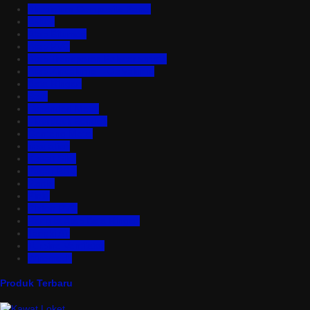
Aluminium Composite Panel
Asbes
Atap Bitumen
Atap PVC
Atap Transparan Polycarbonate
Atap Zincalume – Galvalume
Bata Ringan
Baut
Expanded Metal
Floordeck Bondek
Genteng Metal
Insulation
Kawat Silet
Pagar BRC
Partisi
Pintu
Plafon PVC
Rangka Atap Baja Ringan
Tangki Air
Turbine Ventilator
Wiremesh
Produk Terbaru