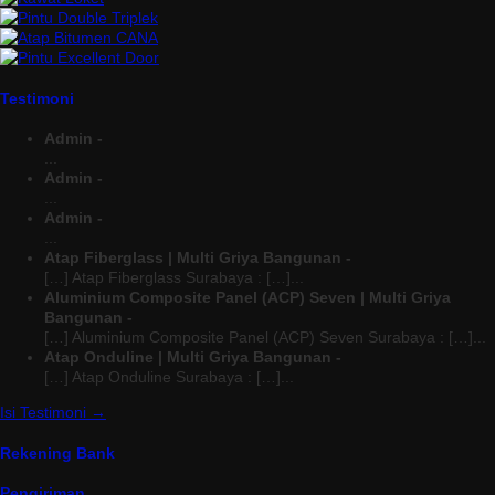
Testimoni
Admin -
...
Admin -
...
Admin -
...
Atap Fiberglass | Multi Griya Bangunan -
[…] Atap Fiberglass Surabaya : […]...
Aluminium Composite Panel (ACP) Seven | Multi Griya
Bangunan -
[…] Aluminium Composite Panel (ACP) Seven Surabaya : […]...
Atap Onduline | Multi Griya Bangunan -
[…] Atap Onduline Surabaya : […]...
Isi Testimoni →
Rekening Bank
Pengiriman