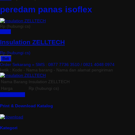
peredam panas isoflex
Rp (hubungi cs)
Detail
Insulation ZELLTECH
Rp (hubungi cs)
Beli
Order Sekarang »
SMS : 0877 7736 3510 / 0821 4048 0974
ketik : Kode - Nama barang - Nama dan alamat pengiriman
Nama Barang
Insulation ZELLTECH
Harga
Rp (hubungi cs)
Lihat Detail »
Print & Download Katalog
Kategori