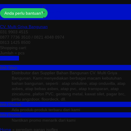
Profil
Testimonial
Anda perlu bantuan?
Kontak
CV. Multi Griya Bangunan
031 9903 4515
0877 7736 3510 / 0821 4048 0974
0813 1425 8500
Shopping cart:
Jumlah =
pcs
Keranjang
Info Situs
Distributor dan Supplier Bahan Bangunan CV. Multi Griya
Bangunan. Kami menyediakan berbagai macam kebutuhan
bahan bangunan, seperti : atap onduline, atap onduvilla, atap
asbes, atap bebas asbes, atap pvc, atap transparan, atap
zincalume, plafon PVC, genteng metal, kawat silet, pagar brc,
pintu angzdoor, floordeck, dll.
Info Produk
Ada produk-produk terbaru dari kami
Info Promo
Nantikan promo menarik dari kami
Home
» peredam panas isoflex