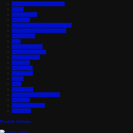
Aluminium Composite Panel
Asbes
Atap Bitumen
Atap PVC
Atap Transparan Polycarbonate
Atap Zincalume – Galvalume
Bata Ringan
Baut
Expanded Metal
Floordeck Bondek
Genteng Metal
Insulation
Kawat Silet
Pagar BRC
Partisi
Pintu
Plafon PVC
Rangka Atap Baja Ringan
Tangki Air
Turbine Ventilator
Wiremesh
Produk Terbaru