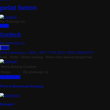
pelat beton
Rp (hubungi cs)
Detail
Cordeck
Rp (hubungi cs)
Beli
Order Sekarang »
SMS : 0877 7736 3510 / 0821 4048 0974
ketik : Kode - Nama barang - Nama dan alamat pengiriman
Nama Barang
Cordeck
Harga
Rp (hubungi cs)
Lihat Detail »
Print & Download Katalog
Kategori