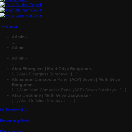
Testimoni
Admin -
...
Admin -
...
Admin -
...
Atap Fiberglass | Multi Griya Bangunan -
[…] Atap Fiberglass Surabaya : […]...
Aluminium Composite Panel (ACP) Seven | Multi Griya
Bangunan -
[…] Aluminium Composite Panel (ACP) Seven Surabaya : […]...
Atap Onduline | Multi Griya Bangunan -
[…] Atap Onduline Surabaya : […]...
Isi Testimoni →
Rekening Bank
Pengiriman