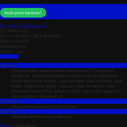
Profil
Testimonial
Anda perlu bantuan?
Kontak
CV. Multi Griya Bangunan
031 9903 4515
0877 7736 3510 / 0821 4048 0974
0813 1425 8500
Shopping cart:
Jumlah =
pcs
Keranjang
Info Situs
Distributor dan Supplier Bahan Bangunan CV. Multi Griya
Bangunan. Kami menyediakan berbagai macam kebutuhan
bahan bangunan, seperti : atap onduline, atap onduvilla, atap
asbes, atap bebas asbes, atap pvc, atap transparan, atap
zincalume, plafon PVC, genteng metal, kawat silet, pagar brc,
pintu angzdoor, floordeck, dll.
Info Produk
Ada produk-produk terbaru dari kami
Info Promo
Nantikan promo menarik dari kami
Home
» pelat beton