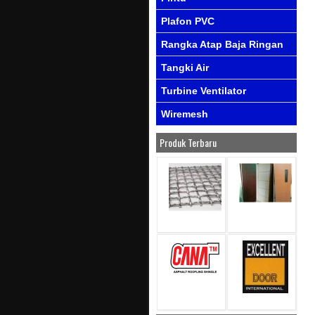
Plafon PVC
Rangka Atap Baja Ringan
Tangki Air
Turbine Ventilator
Wiremesh
Produk Terbaru