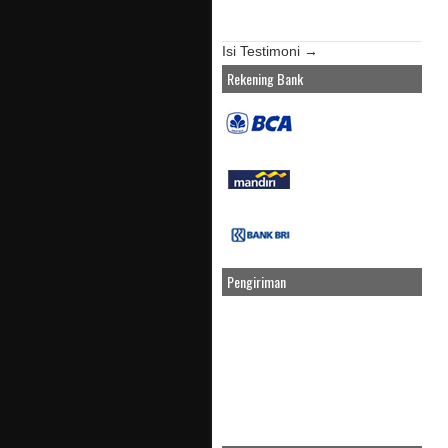
Isi Testimoni →
Rekening Bank
Pengiriman