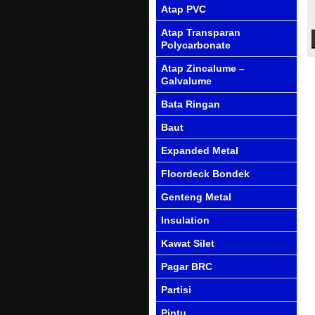
Atap PVC
Atap Transparan
Polycarbonate
Atap Zincalume –
Galvalume
Bata Ringan
Baut
Expanded Metal
Floordeck Bondek
Genteng Metal
Insulation
Kawat Silet
Pagar BRC
Partisi
Pintu