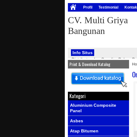
Profil
Testimonial
Kontak
CV. Multi Griya
Bangunan
Info Situs
Distributor dan Supplier Bahan
Print & Download Katalog
H
bangunan, seperti : atap onduline
PVC, genteng metal, kawat silet, p
O
Info Produk
Ada produk-prod
Kategori
Aluminium Composite
Panel
Asbes
Atap Bitumen