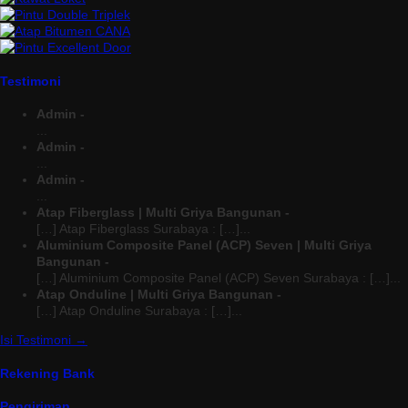
Testimoni
Admin -
...
Admin -
...
Admin -
...
Atap Fiberglass | Multi Griya Bangunan -
[…] Atap Fiberglass Surabaya : […]...
Aluminium Composite Panel (ACP) Seven | Multi Griya
Bangunan -
[…] Aluminium Composite Panel (ACP) Seven Surabaya : […]...
Atap Onduline | Multi Griya Bangunan -
[…] Atap Onduline Surabaya : […]...
Isi Testimoni →
Rekening Bank
Pengiriman