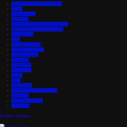
Aluminium Composite Panel
Asbes
Atap Bitumen
Atap PVC
Atap Transparan Polycarbonate
Atap Zincalume – Galvalume
Bata Ringan
Baut
Expanded Metal
Floordeck Bondek
Genteng Metal
Insulation
Kawat Silet
Pagar BRC
Partisi
Pintu
Plafon PVC
Rangka Atap Baja Ringan
Tangki Air
Turbine Ventilator
Wiremesh
Produk Terbaru