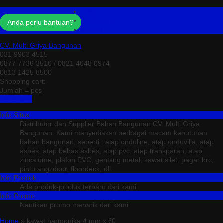
Profil
Testimonial
Anda perlu bantuan?
Kontak
CV. Multi Griya Bangunan
031 9903 4515
0877 7736 3510 / 0821 4048 0974
0813 1425 8500
Shopping cart:
Jumlah =
pcs
Keranjang
Info Situs
Distributor dan Supplier Bahan Bangunan CV. Multi Griya
Bangunan. Kami menyediakan berbagai macam kebutuhan
bahan bangunan, seperti : atap onduline, atap onduvilla, atap
asbes, atap bebas asbes, atap pvc, atap transparan, atap
zincalume, plafon PVC, genteng metal, kawat silet, pagar brc,
pintu angzdoor, floordeck, dll.
Info Produk
Ada produk-produk terbaru dari kami
Info Promo
Nantikan promo menarik dari kami
Home
» kawat harmonika 4 mm x 60