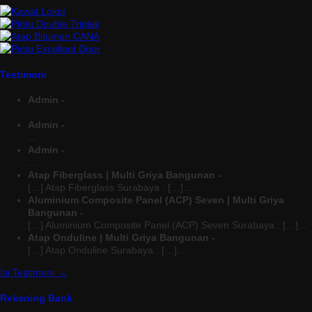
Testimoni
Admin -
...
Admin -
...
Admin -
...
Atap Fiberglass | Multi Griya Bangunan -
[…] Atap Fiberglass Surabaya : […]...
Aluminium Composite Panel (ACP) Seven | Multi Griya
Bangunan -
[…] Aluminium Composite Panel (ACP) Seven Surabaya : […]...
Atap Onduline | Multi Griya Bangunan -
[…] Atap Onduline Surabaya : […]...
Isi Testimoni →
Rekening Bank