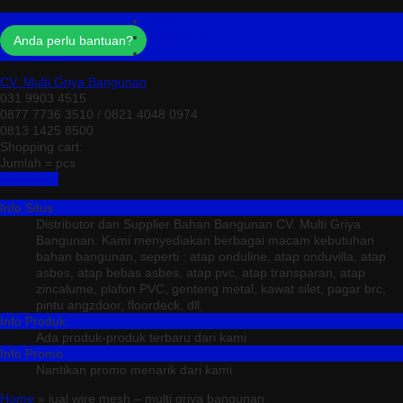
Profil
Testimonial
Anda perlu bantuan?
Kontak
CV. Multi Griya Bangunan
031 9903 4515
0877 7736 3510 / 0821 4048 0974
0813 1425 8500
Shopping cart:
Jumlah =
pcs
Keranjang
Info Situs
Distributor dan Supplier Bahan Bangunan CV. Multi Griya
Bangunan. Kami menyediakan berbagai macam kebutuhan
bahan bangunan, seperti : atap onduline, atap onduvilla, atap
asbes, atap bebas asbes, atap pvc, atap transparan, atap
zincalume, plafon PVC, genteng metal, kawat silet, pagar brc,
pintu angzdoor, floordeck, dll.
Info Produk
Ada produk-produk terbaru dari kami
Info Promo
Nantikan promo menarik dari kami
Home
» jual wire mesh – multi griya bangunan