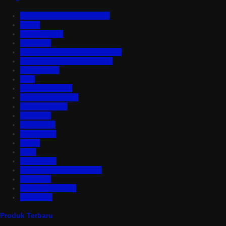
Aluminium Composite Panel
Asbes
Atap Bitumen
Atap PVC
Atap Transparan Polycarbonate
Atap Zincalume – Galvalume
Bata Ringan
Baut
Expanded Metal
Floordeck Bondek
Genteng Metal
Insulation
Kawat Silet
Pagar BRC
Partisi
Pintu
Plafon PVC
Rangka Atap Baja Ringan
Tangki Air
Turbine Ventilator
Wiremesh
Produk Terbaru