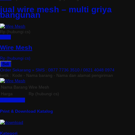
jual wire mesh – multi griya
bangunan
Rp (hubungi cs)
Detail
Wire Mesh
Rp (hubungi cs)
Beli
Order Sekarang »
SMS : 0877 7736 3510 / 0821 4048 0974
ketik : Kode - Nama barang - Nama dan alamat pengiriman
Nama Barang
Wire Mesh
Harga
Rp (hubungi cs)
Lihat Detail »
Print & Download Katalog
Kategori