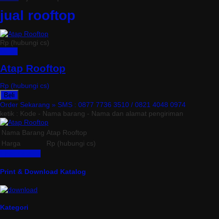
jual rooftop
Rp (hubungi cs)
Detail
Atap Rooftop
Rp (hubungi cs)
Beli
Order Sekarang »
SMS : 0877 7736 3510 / 0821 4048 0974
ketik : Kode - Nama barang - Nama dan alamat pengiriman
Nama Barang
Atap Rooftop
Harga
Rp (hubungi cs)
Lihat Detail »
Print & Download Katalog
Kategori