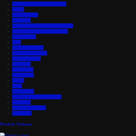
Aluminium Composite Panel
Asbes
Atap Bitumen
Atap PVC
Atap Transparan Polycarbonate
Atap Zincalume – Galvalume
Bata Ringan
Baut
Expanded Metal
Floordeck Bondek
Genteng Metal
Insulation
Kawat Silet
Pagar BRC
Partisi
Pintu
Plafon PVC
Rangka Atap Baja Ringan
Tangki Air
Turbine Ventilator
Wiremesh
Produk Terbaru