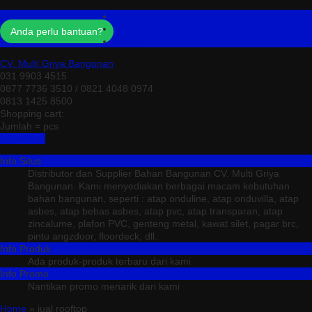
Profil
Testimonial
Anda perlu bantuan?
Kontak
CV. Multi Griya Bangunan
031 9903 4515
0877 7736 3510 / 0821 4048 0974
0813 1425 8500
Shopping cart:
Jumlah =
pcs
Keranjang
Info Situs
Distributor dan Supplier Bahan Bangunan CV. Multi Griya
Bangunan. Kami menyediakan berbagai macam kebutuhan
bahan bangunan, seperti : atap onduline, atap onduvilla, atap
asbes, atap bebas asbes, atap pvc, atap transparan, atap
zincalume, plafon PVC, genteng metal, kawat silet, pagar brc,
pintu angzdoor, floordeck, dll.
Info Produk
Ada produk-produk terbaru dari kami
Info Promo
Nantikan promo menarik dari kami
Home
» jual rooftop