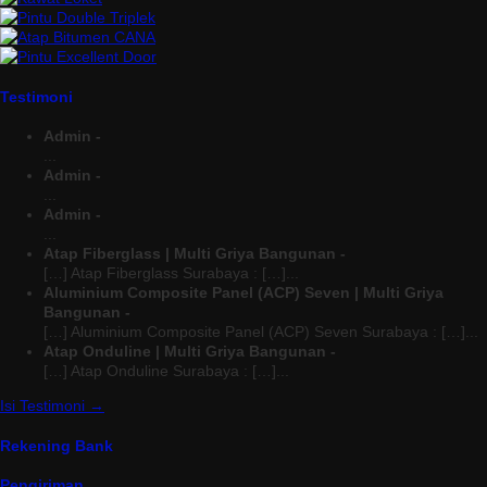
Testimoni
Admin -
...
Admin -
...
Admin -
...
Atap Fiberglass | Multi Griya Bangunan -
[…] Atap Fiberglass Surabaya : […]...
Aluminium Composite Panel (ACP) Seven | Multi Griya
Bangunan -
[…] Aluminium Composite Panel (ACP) Seven Surabaya : […]...
Atap Onduline | Multi Griya Bangunan -
[…] Atap Onduline Surabaya : […]...
Isi Testimoni →
Rekening Bank
Pengiriman