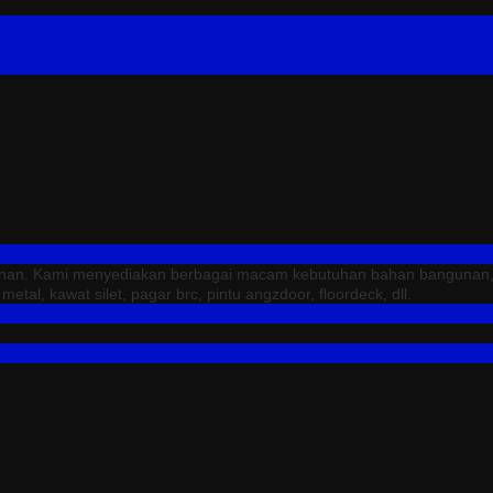
unan. Kami menyediakan berbagai macam kebutuhan bahan bangunan, sep
tal, kawat silet, pagar brc, pintu angzdoor, floordeck, dll.