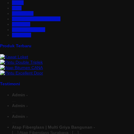
Partisi
Pintu
Plafon PVC
Rangka Atap Baja Ringan
Tangki Air
Turbine Ventilator
Wiremesh
Produk Terbaru
Testimoni
Admin -
...
Admin -
...
Admin -
...
Atap Fiberglass | Multi Griya Bangunan -
[…] Atap Fiberglass Surabaya : […]...