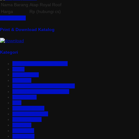
Nama Barang
Atap Royal Roof
Harga
Rp (hubungi cs)
Lihat Detail »
Print & Download Katalog
Kategori
Aluminium Composite Panel
Asbes
Atap Bitumen
Atap PVC
Atap Transparan Polycarbonate
Atap Zincalume – Galvalume
Bata Ringan
Baut
Expanded Metal
Floordeck Bondek
Genteng Metal
Insulation
Kawat Silet
Pagar BRC