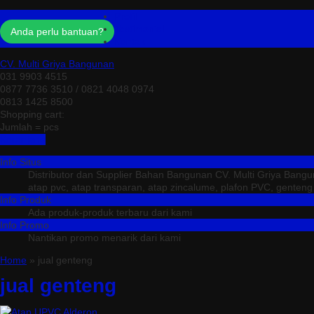
Profil
Testimonial
Anda perlu bantuan?
Kontak
CV. Multi Griya Bangunan
031 9903 4515
0877 7736 3510 / 0821 4048 0974
0813 1425 8500
Shopping cart:
Jumlah =
pcs
Keranjang
Info Situs
Distributor dan Supplier Bahan Bangunan CV. Multi Griya Bang
atap pvc, atap transparan, atap zincalume, plafon PVC, genteng me
Info Produk
Ada produk-produk terbaru dari kami
Info Promo
Nantikan promo menarik dari kami
Home
» jual genteng
jual genteng