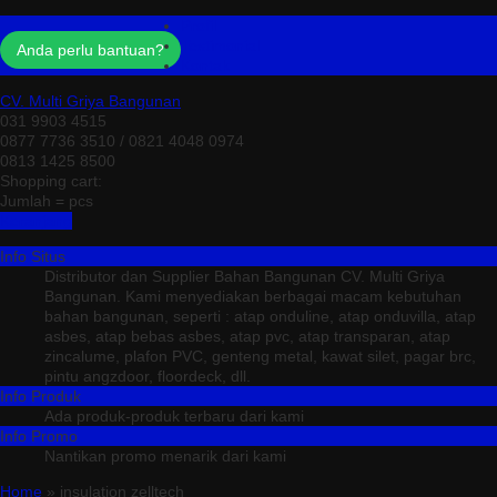
Profil
Testimonial
Anda perlu bantuan?
Kontak
CV. Multi Griya Bangunan
031 9903 4515
0877 7736 3510 / 0821 4048 0974
0813 1425 8500
Shopping cart:
Jumlah =
pcs
Keranjang
Info Situs
Distributor dan Supplier Bahan Bangunan CV. Multi Griya
Bangunan. Kami menyediakan berbagai macam kebutuhan
bahan bangunan, seperti : atap onduline, atap onduvilla, atap
asbes, atap bebas asbes, atap pvc, atap transparan, atap
zincalume, plafon PVC, genteng metal, kawat silet, pagar brc,
pintu angzdoor, floordeck, dll.
Info Produk
Ada produk-produk terbaru dari kami
Info Promo
Nantikan promo menarik dari kami
Home
» insulation zelltech