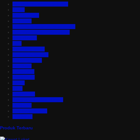
Aluminium Composite Panel
Asbes
Atap Bitumen
Atap PVC
Atap Transparan Polycarbonate
Atap Zincalume – Galvalume
Bata Ringan
Baut
Expanded Metal
Floordeck Bondek
Genteng Metal
Insulation
Kawat Silet
Pagar BRC
Partisi
Pintu
Plafon PVC
Rangka Atap Baja Ringan
Tangki Air
Turbine Ventilator
Wiremesh
Produk Terbaru