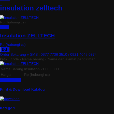
insulation zelltech
Rp (hubungi cs)
Detail
Insulation ZELLTECH
Rp (hubungi cs)
Beli
Order Sekarang »
SMS : 0877 7736 3510 / 0821 4048 0974
ketik : Kode - Nama barang - Nama dan alamat pengiriman
Nama Barang
Insulation ZELLTECH
Harga
Rp (hubungi cs)
Lihat Detail »
Print & Download Katalog
Kategori