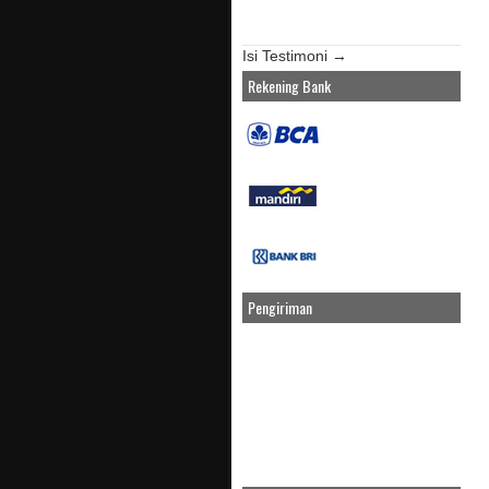
Isi Testimoni →
Rekening Bank
Pengiriman