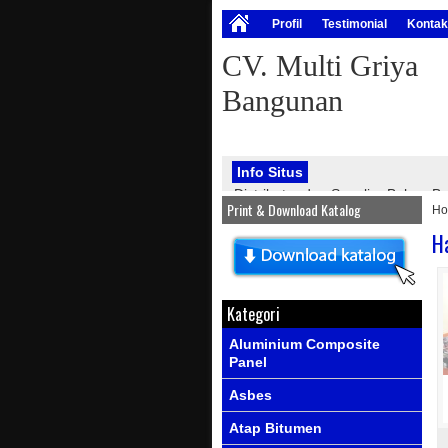
Profil
Testimonial
Kontak
CV. Multi Griya
Bangunan
Info Situs
Distributor dan Supplier Bahan
Print & Download Katalog
H
bangunan, seperti : atap onduline
PVC, genteng metal, kawat silet, p
H
Info Produk
Ada produk-prod
Kategori
Aluminium Composite
Panel
Asbes
Atap Bitumen