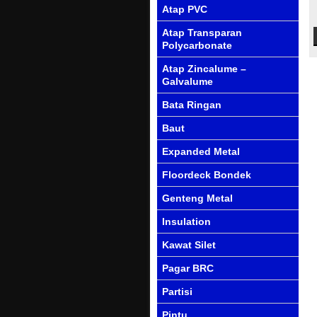
Atap PVC
Atap Transparan
Polycarbonate
Atap Zincalume –
Galvalume
Bata Ringan
Baut
Expanded Metal
Floordeck Bondek
Genteng Metal
Insulation
Kawat Silet
Pagar BRC
Partisi
Pintu