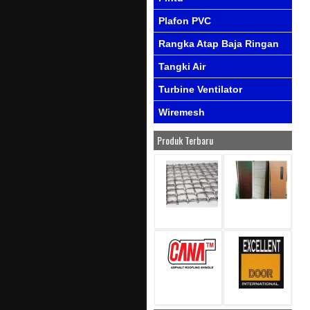
Plafon PVC
Rangka Atap Baja Ringan
Tangki Air
Turbine Ventilator
Wiremesh
Produk Terbaru