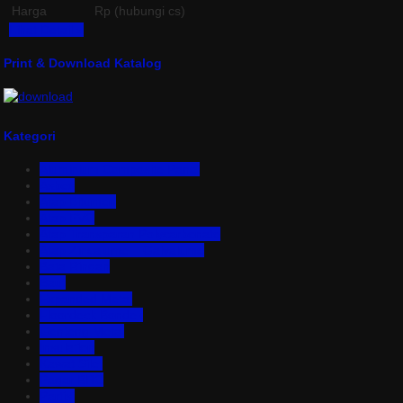
Harga
Rp (hubungi cs)
Lihat Detail »
Print & Download Katalog
Kategori
Aluminium Composite Panel
Asbes
Atap Bitumen
Atap PVC
Atap Transparan Polycarbonate
Atap Zincalume – Galvalume
Bata Ringan
Baut
Expanded Metal
Floordeck Bondek
Genteng Metal
Insulation
Kawat Silet
Pagar BRC
Partisi