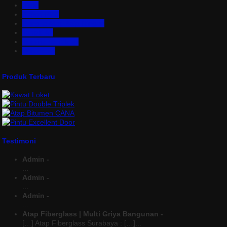
Pintu
Plafon PVC
Rangka Atap Baja Ringan
Tangki Air
Turbine Ventilator
Wiremesh
Produk Terbaru
Testimoni
Admin -
...
Admin -
...
Admin -
...
Atap Fiberglass | Multi Griya Bangunan -
[…] Atap Fiberglass Surabaya : […]...