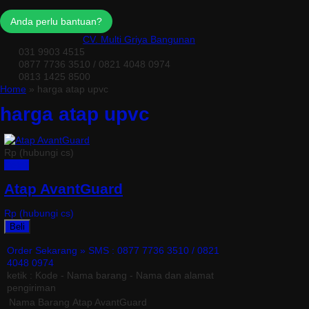
Anda perlu bantuan?
CV. Multi Griya Bangunan
031 9903 4515
0877 7736 3510 / 0821 4048 0974
0813 1425 8500
Home
» harga atap upvc
harga atap upvc
Rp (hubungi cs)
Detail
Atap AvantGuard
Rp (hubungi cs)
Beli
Order Sekarang »
SMS : 0877 7736 3510 / 0821
4048 0974
ketik : Kode - Nama barang - Nama dan alamat
pengiriman
Nama Barang
Atap AvantGuard