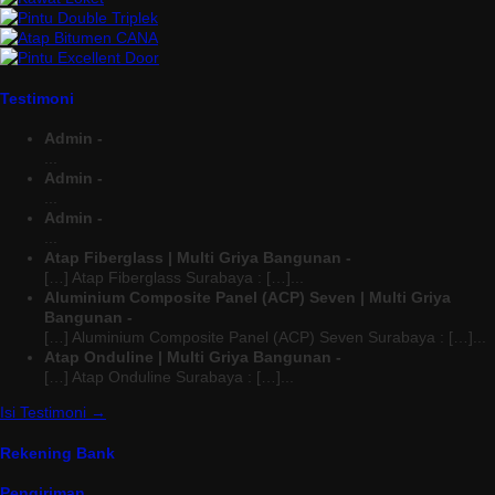
Testimoni
Admin -
...
Admin -
...
Admin -
...
Atap Fiberglass | Multi Griya Bangunan -
[…] Atap Fiberglass Surabaya : […]...
Aluminium Composite Panel (ACP) Seven | Multi Griya
Bangunan -
[…] Aluminium Composite Panel (ACP) Seven Surabaya : […]...
Atap Onduline | Multi Griya Bangunan -
[…] Atap Onduline Surabaya : […]...
Isi Testimoni →
Rekening Bank
Pengiriman