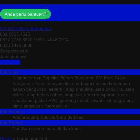
Profil
Testimonial
Anda perlu bantuan?
Kontak
CV. Multi Griya Bangunan
031 9903 4515
0877 7736 3510 / 0821 4048 0974
0813 1425 8500
Shopping cart:
Jumlah =
pcs
Keranjang
Info Situs
Distributor dan Supplier Bahan Bangunan CV. Multi Griya
Bangunan. Kami menyediakan berbagai macam kebutuhan
bahan bangunan, seperti : atap onduline, atap onduvilla, atap
asbes, atap bebas asbes, atap pvc, atap transparan, atap
zincalume, plafon PVC, genteng metal, kawat silet, pagar brc,
pintu angzdoor, floordeck, dll.
Info Produk
Ada produk-produk terbaru dari kami
Info Promo
Nantikan promo menarik dari kami
Home
» harga atap kr 3