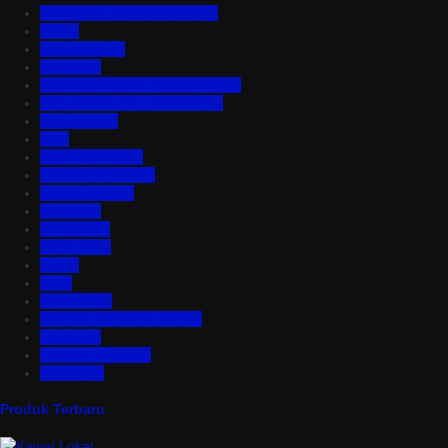
Aluminium Composite Panel
Asbes
Atap Bitumen
Atap PVC
Atap Transparan Polycarbonate
Atap Zincalume – Galvalume
Bata Ringan
Baut
Expanded Metal
Floordeck Bondek
Genteng Metal
Insulation
Kawat Silet
Pagar BRC
Partisi
Pintu
Plafon PVC
Rangka Atap Baja Ringan
Tangki Air
Turbine Ventilator
Wiremesh
Produk Terbaru