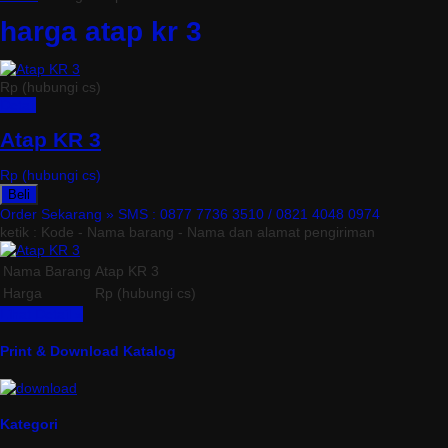
harga atap kr 3
Rp (hubungi cs)
Detail
Atap KR 3
Rp (hubungi cs)
Beli
Order Sekarang »
SMS : 0877 7736 3510 / 0821 4048 0974
ketik : Kode - Nama barang - Nama dan alamat pengiriman
Nama Barang
Atap KR 3
Harga
Rp (hubungi cs)
Lihat Detail »
Print & Download Katalog
Kategori