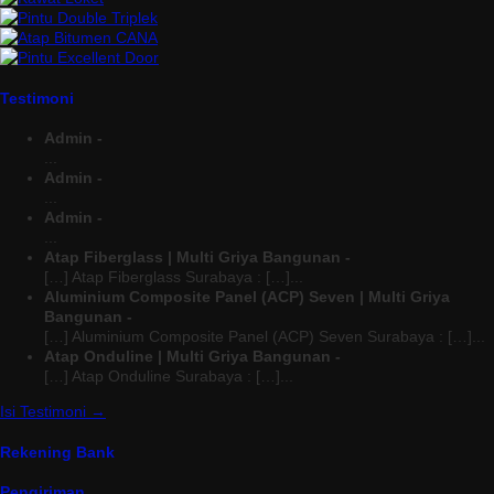
Testimoni
Admin -
...
Admin -
...
Admin -
...
Atap Fiberglass | Multi Griya Bangunan -
[…] Atap Fiberglass Surabaya : […]...
Aluminium Composite Panel (ACP) Seven | Multi Griya
Bangunan -
[…] Aluminium Composite Panel (ACP) Seven Surabaya : […]...
Atap Onduline | Multi Griya Bangunan -
[…] Atap Onduline Surabaya : […]...
Isi Testimoni →
Rekening Bank
Pengiriman