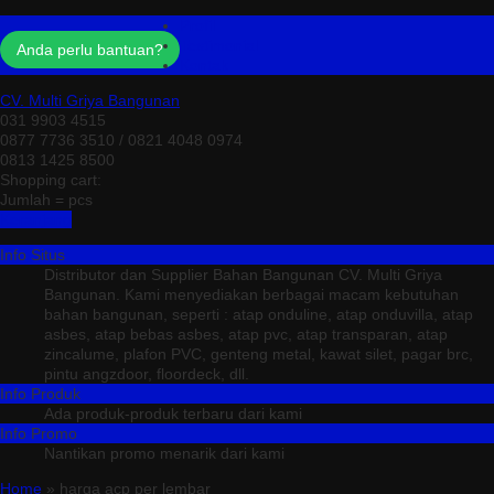
Profil
Testimonial
Anda perlu bantuan?
Kontak
CV. Multi Griya Bangunan
031 9903 4515
0877 7736 3510 / 0821 4048 0974
0813 1425 8500
Shopping cart:
Jumlah =
pcs
Keranjang
Info Situs
Distributor dan Supplier Bahan Bangunan CV. Multi Griya
Bangunan. Kami menyediakan berbagai macam kebutuhan
bahan bangunan, seperti : atap onduline, atap onduvilla, atap
asbes, atap bebas asbes, atap pvc, atap transparan, atap
zincalume, plafon PVC, genteng metal, kawat silet, pagar brc,
pintu angzdoor, floordeck, dll.
Info Produk
Ada produk-produk terbaru dari kami
Info Promo
Nantikan promo menarik dari kami
Home
» harga acp per lembar