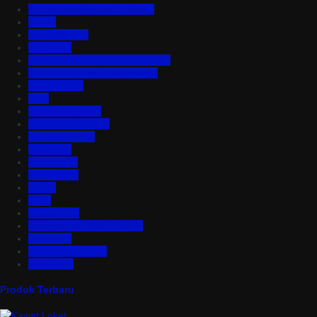
Aluminium Composite Panel
Asbes
Atap Bitumen
Atap PVC
Atap Transparan Polycarbonate
Atap Zincalume – Galvalume
Bata Ringan
Baut
Expanded Metal
Floordeck Bondek
Genteng Metal
Insulation
Kawat Silet
Pagar BRC
Partisi
Pintu
Plafon PVC
Rangka Atap Baja Ringan
Tangki Air
Turbine Ventilator
Wiremesh
Produk Terbaru