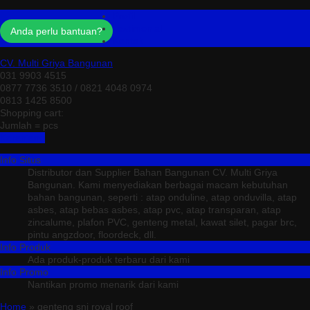
Profil
Testimonial
Anda perlu bantuan?
Kontak
CV. Multi Griya Bangunan
031 9903 4515
0877 7736 3510 / 0821 4048 0974
0813 1425 8500
Shopping cart:
Jumlah =
pcs
Keranjang
Info Situs
Distributor dan Supplier Bahan Bangunan CV. Multi Griya
Bangunan. Kami menyediakan berbagai macam kebutuhan
bahan bangunan, seperti : atap onduline, atap onduvilla, atap
asbes, atap bebas asbes, atap pvc, atap transparan, atap
zincalume, plafon PVC, genteng metal, kawat silet, pagar brc,
pintu angzdoor, floordeck, dll.
Info Produk
Ada produk-produk terbaru dari kami
Info Promo
Nantikan promo menarik dari kami
Home
» genteng sni royal roof