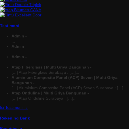
Testimoni
Admin -
...
Admin -
...
Admin -
...
Atap Fiberglass | Multi Griya Bangunan -
[…] Atap Fiberglass Surabaya : […]...
Aluminium Composite Panel (ACP) Seven | Multi Griya
Bangunan -
[…] Aluminium Composite Panel (ACP) Seven Surabaya : […]...
Atap Onduline | Multi Griya Bangunan -
[…] Atap Onduline Surabaya : […]...
Isi Testimoni →
Rekening Bank
Pengiriman