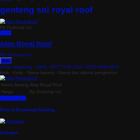
genteng sni royal roof
Rp (hubungi cs)
Detail
Atap Royal Roof
Rp (hubungi cs)
Beli
Order Sekarang »
SMS : 0877 7736 3510 / 0821 4048 0974
ketik : Kode - Nama barang - Nama dan alamat pengiriman
Nama Barang
Atap Royal Roof
Harga
Rp (hubungi cs)
Lihat Detail »
Print & Download Katalog
Kategori