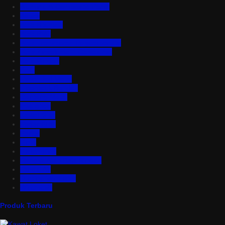
Aluminium Composite Panel
Asbes
Atap Bitumen
Atap PVC
Atap Transparan Polycarbonate
Atap Zincalume – Galvalume
Bata Ringan
Baut
Expanded Metal
Floordeck Bondek
Genteng Metal
Insulation
Kawat Silet
Pagar BRC
Partisi
Pintu
Plafon PVC
Rangka Atap Baja Ringan
Tangki Air
Turbine Ventilator
Wiremesh
Produk Terbaru