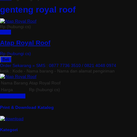
genteng royal roof
Rp (hubungi cs)
Detail
Atap Royal Roof
Rp (hubungi cs)
Beli
Order Sekarang »
SMS : 0877 7736 3510 / 0821 4048 0974
ketik : Kode - Nama barang - Nama dan alamat pengiriman
Nama Barang
Atap Royal Roof
Harga
Rp (hubungi cs)
Lihat Detail »
Print & Download Katalog
Kategori