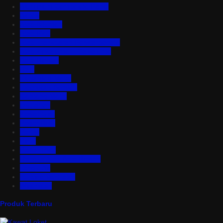
Aluminium Composite Panel
Asbes
Atap Bitumen
Atap PVC
Atap Transparan Polycarbonate
Atap Zincalume – Galvalume
Bata Ringan
Baut
Expanded Metal
Floordeck Bondek
Genteng Metal
Insulation
Kawat Silet
Pagar BRC
Partisi
Pintu
Plafon PVC
Rangka Atap Baja Ringan
Tangki Air
Turbine Ventilator
Wiremesh
Produk Terbaru