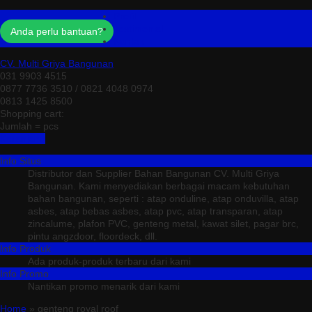
Profil
Testimonial
Anda perlu bantuan?
Kontak
CV. Multi Griya Bangunan
031 9903 4515
0877 7736 3510 / 0821 4048 0974
0813 1425 8500
Shopping cart:
Jumlah =
pcs
Keranjang
Info Situs
Distributor dan Supplier Bahan Bangunan CV. Multi Griya
Bangunan. Kami menyediakan berbagai macam kebutuhan
bahan bangunan, seperti : atap onduline, atap onduvilla, atap
asbes, atap bebas asbes, atap pvc, atap transparan, atap
zincalume, plafon PVC, genteng metal, kawat silet, pagar brc,
pintu angzdoor, floordeck, dll.
Info Produk
Ada produk-produk terbaru dari kami
Info Promo
Nantikan promo menarik dari kami
Home
» genteng royal roof