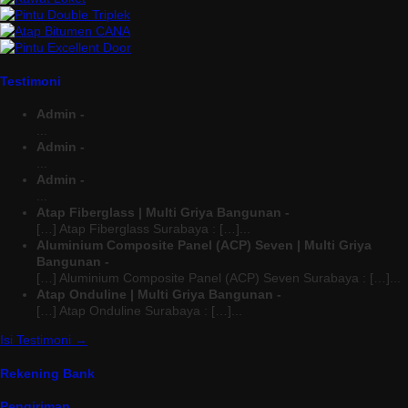
Testimoni
Admin -
...
Admin -
...
Admin -
...
Atap Fiberglass | Multi Griya Bangunan -
[…] Atap Fiberglass Surabaya : […]...
Aluminium Composite Panel (ACP) Seven | Multi Griya
Bangunan -
[…] Aluminium Composite Panel (ACP) Seven Surabaya : […]...
Atap Onduline | Multi Griya Bangunan -
[…] Atap Onduline Surabaya : […]...
Isi Testimoni →
Rekening Bank
Pengiriman