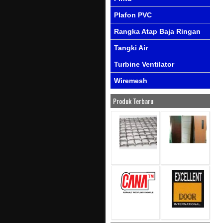
Plafon PVC
Rangka Atap Baja Ringan
Tangki Air
Turbine Ventilator
Wiremesh
Produk Terbaru