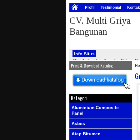
Profil
Testimonial
Kontak
CV. Multi Griya
Bangunan
Info Situs
Distributor dan Supplier Bahan
Print & Download Katalog
H
bangunan, seperti : atap onduline
PVC, genteng metal, kawat silet, p
G
Info Produk
Ada produk-prod
Kategori
Aluminium Composite
Panel
Asbes
Atap Bitumen