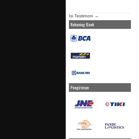
Isi Testimoni →
Rekening Bank
Pengiriman