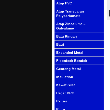
Atap PVC
Atap Transparan
Polycarbonate
Atap Zincalume –
Galvalume
Bata Ringan
Baut
Expanded Metal
Floordeck Bondek
Genteng Metal
Insulation
Kawat Silet
Pagar BRC
Partisi
Pintu