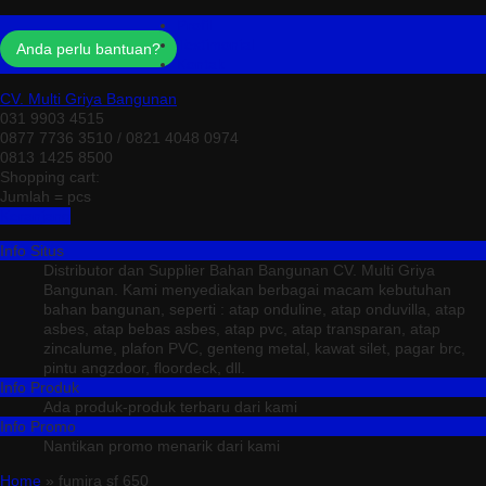
Profil
Testimonial
Anda perlu bantuan?
Kontak
CV. Multi Griya Bangunan
031 9903 4515
0877 7736 3510 / 0821 4048 0974
0813 1425 8500
Shopping cart:
Jumlah =
pcs
Keranjang
Info Situs
Distributor dan Supplier Bahan Bangunan CV. Multi Griya
Bangunan. Kami menyediakan berbagai macam kebutuhan
bahan bangunan, seperti : atap onduline, atap onduvilla, atap
asbes, atap bebas asbes, atap pvc, atap transparan, atap
zincalume, plafon PVC, genteng metal, kawat silet, pagar brc,
pintu angzdoor, floordeck, dll.
Info Produk
Ada produk-produk terbaru dari kami
Info Promo
Nantikan promo menarik dari kami
Home
» fumira sf 650