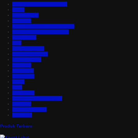
Aluminium Composite Panel
Asbes
Atap Bitumen
Atap PVC
Atap Transparan Polycarbonate
Atap Zincalume – Galvalume
Bata Ringan
Baut
Expanded Metal
Floordeck Bondek
Genteng Metal
Insulation
Kawat Silet
Pagar BRC
Partisi
Pintu
Plafon PVC
Rangka Atap Baja Ringan
Tangki Air
Turbine Ventilator
Wiremesh
Produk Terbaru