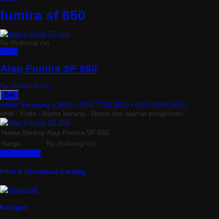
fumira sf 650
Rp (hubungi cs)
Detail
Atap Fumira SF 650
Rp (hubungi cs)
Beli
Order Sekarang »
SMS : 0877 7736 3510 / 0821 4048 0974
ketik : Kode - Nama barang - Nama dan alamat pengiriman
Nama Barang
Atap Fumira SF 650
Harga
Rp (hubungi cs)
Lihat Detail »
Print & Download Katalog
Kategori