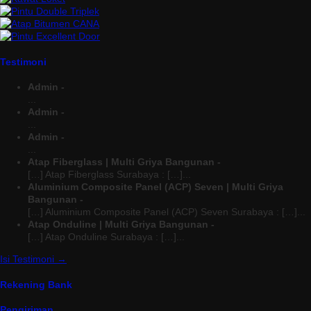
Testimoni
Admin -
...
Admin -
...
Admin -
...
Atap Fiberglass | Multi Griya Bangunan -
[…] Atap Fiberglass Surabaya : […]...
Aluminium Composite Panel (ACP) Seven | Multi Griya
Bangunan -
[…] Aluminium Composite Panel (ACP) Seven Surabaya : […]...
Atap Onduline | Multi Griya Bangunan -
[…] Atap Onduline Surabaya : […]...
Isi Testimoni →
Rekening Bank
Pengiriman