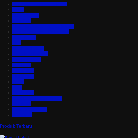
Aluminium Composite Panel
Asbes
Atap Bitumen
Atap PVC
Atap Transparan Polycarbonate
Atap Zincalume – Galvalume
Bata Ringan
Baut
Expanded Metal
Floordeck Bondek
Genteng Metal
Insulation
Kawat Silet
Pagar BRC
Partisi
Pintu
Plafon PVC
Rangka Atap Baja Ringan
Tangki Air
Turbine Ventilator
Wiremesh
Produk Terbaru