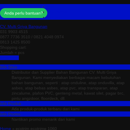
Profil
Testimonial
Anda perlu bantuan?
Kontak
CV. Multi Griya Bangunan
031 9903 4515
0877 7736 3510 / 0821 4048 0974
0813 1425 8500
Shopping cart:
Jumlah =
pcs
Keranjang
Info Situs
Distributor dan Supplier Bahan Bangunan CV. Multi Griya
Bangunan. Kami menyediakan berbagai macam kebutuhan
bahan bangunan, seperti : atap onduline, atap onduvilla, atap
asbes, atap bebas asbes, atap pvc, atap transparan, atap
zincalume, plafon PVC, genteng metal, kawat silet, pagar brc,
pintu angzdoor, floordeck, dll.
Info Produk
Ada produk-produk terbaru dari kami
Info Promo
Nantikan promo menarik dari kami
Home
» ecotrim ecotrime 1060