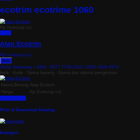
ecotrim ecotrime 1060
Rp (hubungi cs)
Detail
Atap Ecotrim
Rp (hubungi cs)
Beli
Order Sekarang »
SMS : 0877 7736 3510 / 0821 4048 0974
ketik : Kode - Nama barang - Nama dan alamat pengiriman
Nama Barang
Atap Ecotrim
Harga
Rp (hubungi cs)
Lihat Detail »
Print & Download Katalog
Kategori