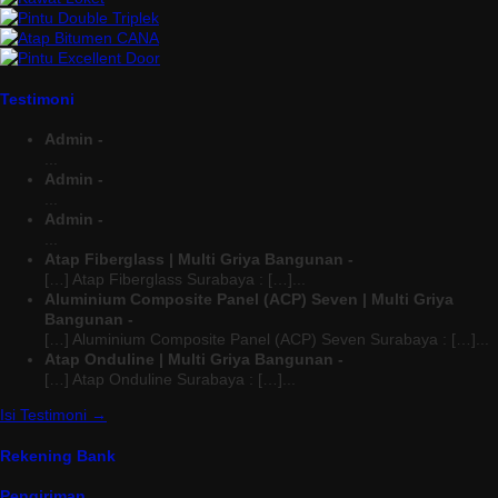
Testimoni
Admin -
...
Admin -
...
Admin -
...
Atap Fiberglass | Multi Griya Bangunan -
[…] Atap Fiberglass Surabaya : […]...
Aluminium Composite Panel (ACP) Seven | Multi Griya
Bangunan -
[…] Aluminium Composite Panel (ACP) Seven Surabaya : […]...
Atap Onduline | Multi Griya Bangunan -
[…] Atap Onduline Surabaya : […]...
Isi Testimoni →
Rekening Bank
Pengiriman