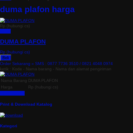
duma plafon harga
Rp (hubungi cs)
Detail
DUMA PLAFON
Rp (hubungi cs)
Beli
Order Sekarang »
SMS : 0877 7736 3510 / 0821 4048 0974
ketik : Kode - Nama barang - Nama dan alamat pengiriman
Nama Barang
DUMA PLAFON
Harga
Rp (hubungi cs)
Lihat Detail »
Print & Download Katalog
Kategori