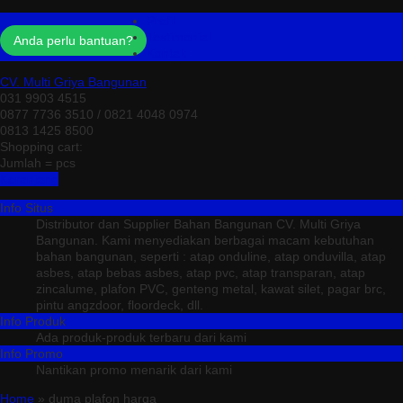
Profil
Testimonial
Anda perlu bantuan?
Kontak
CV. Multi Griya Bangunan
031 9903 4515
0877 7736 3510 / 0821 4048 0974
0813 1425 8500
Shopping cart:
Jumlah =
pcs
Keranjang
Info Situs
Distributor dan Supplier Bahan Bangunan CV. Multi Griya
Bangunan. Kami menyediakan berbagai macam kebutuhan
bahan bangunan, seperti : atap onduline, atap onduvilla, atap
asbes, atap bebas asbes, atap pvc, atap transparan, atap
zincalume, plafon PVC, genteng metal, kawat silet, pagar brc,
pintu angzdoor, floordeck, dll.
Info Produk
Ada produk-produk terbaru dari kami
Info Promo
Nantikan promo menarik dari kami
Home
» duma plafon harga