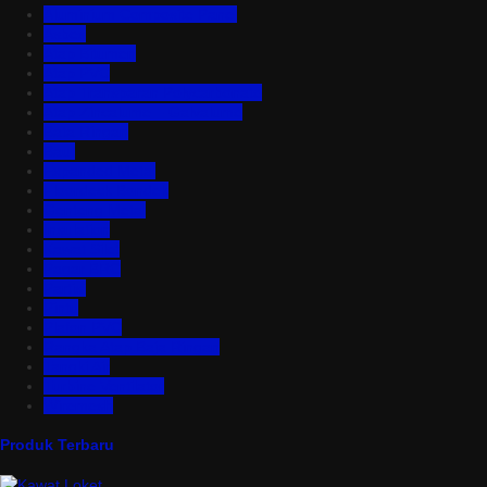
Aluminium Composite Panel
Asbes
Atap Bitumen
Atap PVC
Atap Transparan Polycarbonate
Atap Zincalume – Galvalume
Bata Ringan
Baut
Expanded Metal
Floordeck Bondek
Genteng Metal
Insulation
Kawat Silet
Pagar BRC
Partisi
Pintu
Plafon PVC
Rangka Atap Baja Ringan
Tangki Air
Turbine Ventilator
Wiremesh
Produk Terbaru