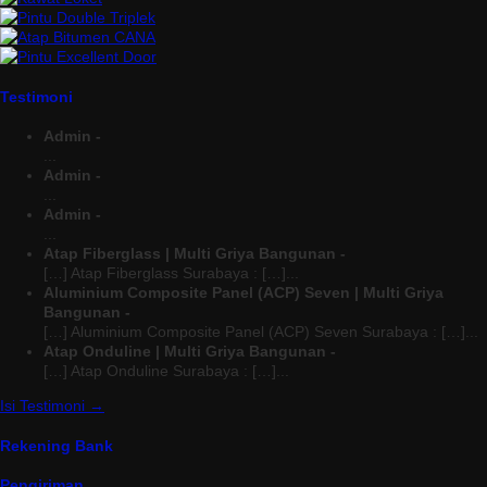
Testimoni
Admin -
...
Admin -
...
Admin -
...
Atap Fiberglass | Multi Griya Bangunan -
[…] Atap Fiberglass Surabaya : […]...
Aluminium Composite Panel (ACP) Seven | Multi Griya
Bangunan -
[…] Aluminium Composite Panel (ACP) Seven Surabaya : […]...
Atap Onduline | Multi Griya Bangunan -
[…] Atap Onduline Surabaya : […]...
Isi Testimoni →
Rekening Bank
Pengiriman